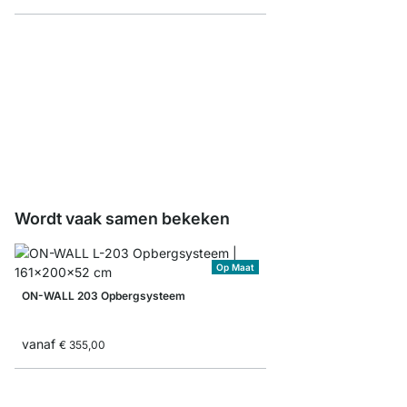
ON-WALL Planksteun B
vanaf
€ 9,80
Wordt vaak samen bekeken
Op Maat
ON-WALL 203 Opbergsysteem
vanaf
€ 355,00