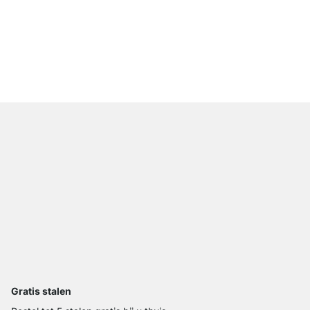
ON-WALL 205 Opberg
vanaf
€ 559,00
Gratis stalen