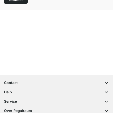
Top klantenservice
Gratis verzending
100 dagen retourrecht
Contact
contact@regalraum.com
Help
+49 6245 945960
(Maan. ‑ Vrij.: 8am ‑ 5pm CET)
FAQ
Service
Contactformulier
Montagehandleidingen
Configurator
Over Regalraum
Leveringsinformatie