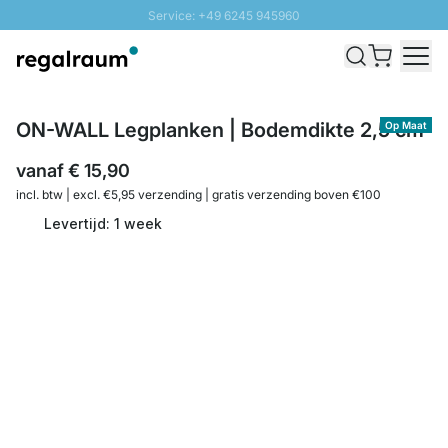
Service: +49 6245 945960
Naar inhoud overslaan
Snelle levering - Gratis verzending vanaf €100
100 daten retourrecht
SUNNY SALE: Tot 20% korting
ON-WALL Legplanken | Bodemdikte 2,5 cm
Op Maat
vanaf
€ 15,90
incl. btw | excl. €5,95 verzending | gratis verzending boven €100
Levertijd: 1 week
Aantal