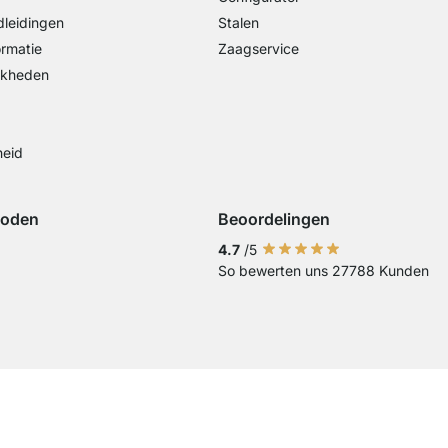
leidingen
Stalen
ormatie
Zaagservice
jkheden
heid
hoden
Beoordelingen
iDeal
ing met Visa
Betaling met Mastercard
Betaling met Paypal
Betaling met Klarna Sofort
4.7
/5
So bewerten uns 27788 Kunden
Overschrijving
Current country
Leveringsland wijzigen
Leveringsland wijzigen
Leveringsland wijzigen
Leveringsland wijzigen
Leveringsland wijzige
Leveringsland wij
Leveringslan
Leverings
Lever
Landen van levering
Impres