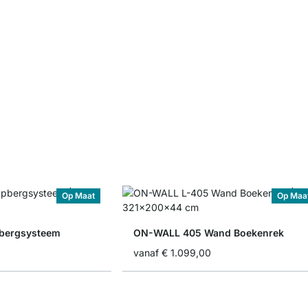
Op Maat
Op Maa
bergsysteem
ON-WALL 405 Wand Boekenrek
vanaf
€ 1.099,00