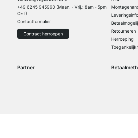
+49 6245 945960
(Maan. ‑ Vrij.: 8am ‑ 5pm
Montagehand
CET)
Leveringsinf
Contactformulier
Betaalmogeli
Retourneren
Contract herroepen
Herroeping
Toegankelijk
Partner
Betaalmet
Verzending met GLS
Verzending met Schenker
Betaling met 
Betal
Betaling met 
©REGALRAUM 2026