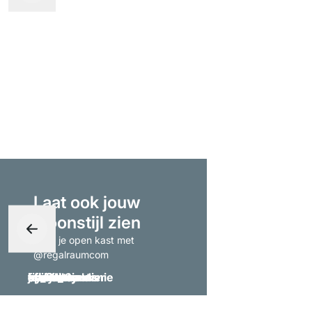
Laat ook jouw
woonstijl zien
- tag je open kast met
@regalraumcom