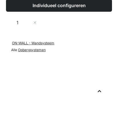
Individueel configureren
Aantal
In Winkelwagen
ON-WALL - Wandsysteem
Alle
Opbergsystemen