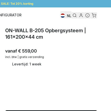
SALE: Tot 20% korting
NFIGURATOR
NL
Configurator
ON-WALL B-205 Opbergsysteem |
161x200x44 cm
vanaf
€ 559,00
incl. btw | gratis verzending
Levertijd: 1 week