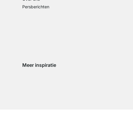
Persberichten
Meer inspiratie
Social media Instagram
Social media Facebook
Social media Pinterest
Social media Youtube
n
zigen
d wijzigen
land wijzigen
ingsland wijzigen
­sum
Algemene voor­waarden
Privacy­beleid
Cookie Instel­lingen