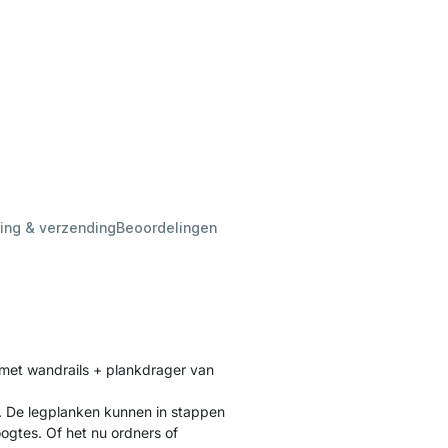
ing & verzending
Beoordelingen
met wandrails + plankdrager van
. De legplanken kunnen in stappen
gtes. Of het nu ordners of