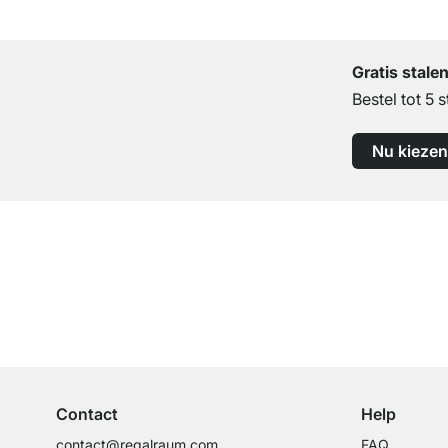
Gratis stale
Bestel tot 5 s
Nu kiezen
Top klantenservice
Professioneel advies van experts
Contact
Help
contact@regalraum.com
FAQ