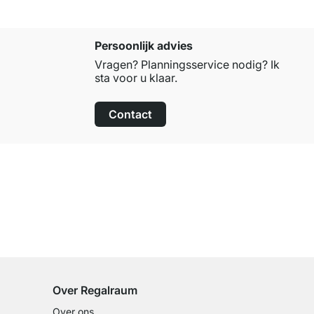
Persoonlijk advies
Vragen? Planningsservice nodig? Ik
sta voor u klaar.
Contact
100 dagen retourrecht
op alle standaardartikelen
Over Regalraum
Over ons