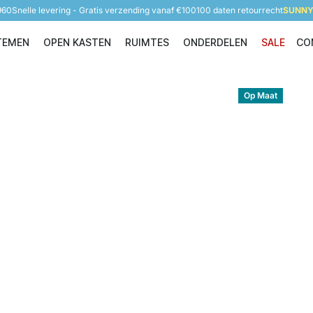
960
Snelle levering - Gratis verzending vanaf €100
100 daten retourrecht
SUNNY 
TEMEN
OPEN KASTEN
RUIMTES
ONDERDELEN
SALE
CO
Opbergsystemen
Open Kasten
Ruimtes
Onderdelen
Op Maat