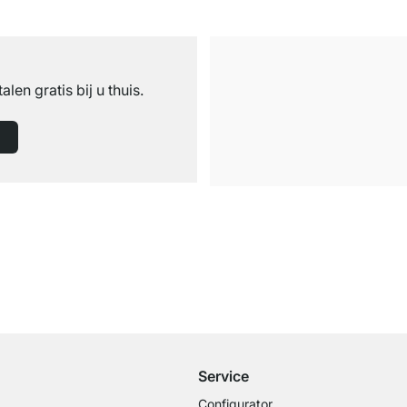
n
talen gratis bij u thuis.
Gratis verzending
vanaf €100 bestelwaarde
Service
Configurator