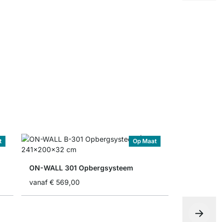
ON-WALL P
vanaf
€ 9,
t
Op Maat
ON-WALL 301 Opbergsysteem
vanaf
€ 569,00