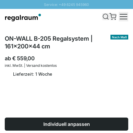
Service: +49 6245 945960
Direkt zum Inhalt
Schnelle Lieferung - Gratis Versand ab 100€
100 Tage Rückgabe
SUNNY SALE: Bis zu 20% Rabatt
ON-WALL B-205 Regalsystem |
Nach Maß
161x200x44 cm
ab
€ 559,00
inkl. MwSt. | Versand kostenlos
Lieferzeit: 1 Woche
Individuell anpassen