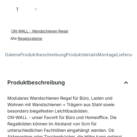
Menge
In den Warenkorb
ON-WALL - Wandschienen Regal
Alle
Regalsysteme
Galerie
Produktbeschreibung
Produktdetails
Montage
Lieferung
Produktbeschreibung
Modulares Wandschienen Regal für Büro, Laden und
Wohnen mit Wandschienen + Trägern aus Stahl sowie
besonders biegefesten Leichtbauböden.
ON-WALL - unser Favorit für Büro und Homeoffice. Die
Regalböden können im Abstand von 5cm für
unterschiedlichen Fachhöhen eingehängt werden. Ob
Aktenordner oder Taschenbücher, die Höhe kann optimal