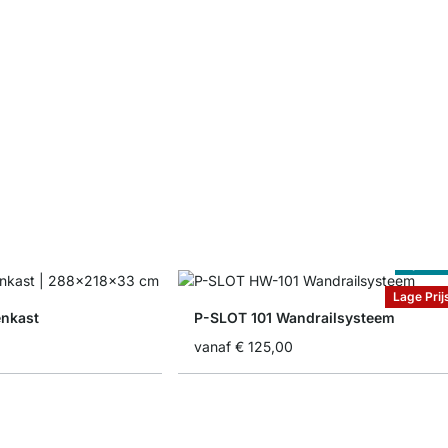
Op Maa
Lage Prij
nkast
P-SLOT 101 Wandrailsysteem
vanaf
€ 125,00