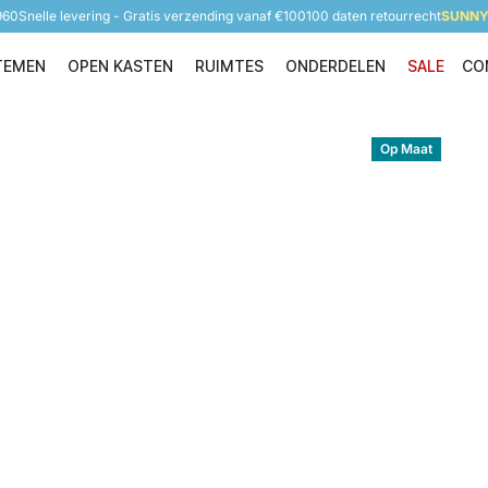
960
Snelle levering - Gratis verzending vanaf €100
100 daten retourrecht
SUNNY 
TEMEN
OPEN KASTEN
RUIMTES
ONDERDELEN
SALE
CO
Opbergsystemen
Open Kasten
Ruimtes
Onderdelen
Op Maat