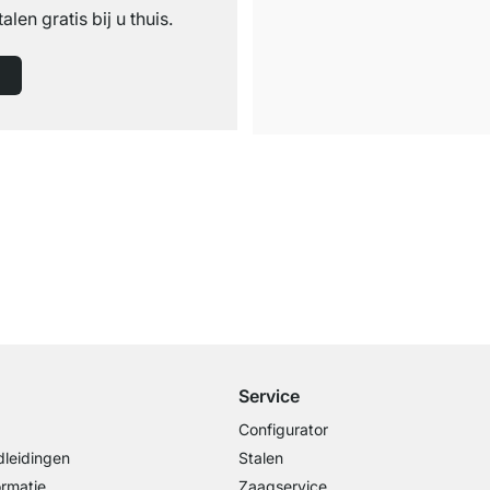
talen gratis bij u thuis.
Gratis verzending
vanaf €100 bestelwaarde
Service
Configurator
leidingen
Stalen
ormatie
Zaagservice