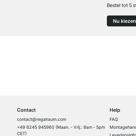
Bestel tot 5 s
Nu kiezen
Top klantenservice
Professioneel advies van experts
Contact
Help
contact@regalraum.com
FAQ
+49 6245 945960
(Maan. ‑ Vrij.: 8am ‑ 5pm
Montagehand
CET)
Leveringsinf