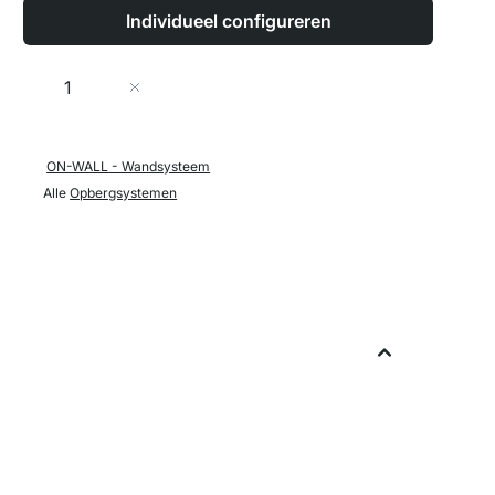
Individueel configureren
Aantal
In Winkelwagen
ON-WALL - Wandsysteem
Alle
Opbergsystemen