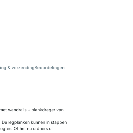
ing & verzending
Beoordelingen
met wandrails + plankdrager van
. De legplanken kunnen in stappen
gtes. Of het nu ordners of