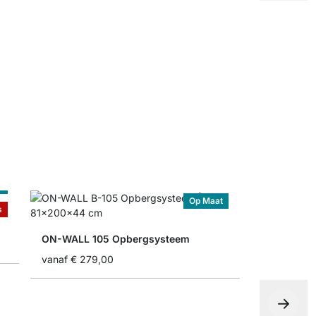
ON-WALL Wa
vanaf
€ 1,8
t
Op Maat
s
ON-WALL 105 Opbergsysteem
vanaf
€ 279,00