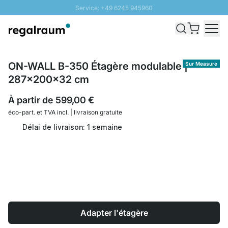
Service: +49 6245 945960
Aller au contenu
Livraison rapide - Livraison gratuite dès 100€
Retour 100 jours
PROMO SOLEIL: Jusqu'à 20% de remise
ON-WALL B-350 Étagère modulable |
Sur Measure
287x200x32 cm
À partir de
599,00 €
éco-part. et
TVA incl. | livraison gratuite
Délai de livraison: 1 semaine
Adapter l'étagère