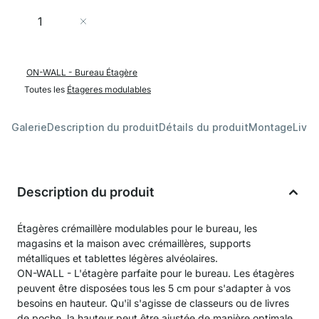
Quantité
Ajouter au panier
ON-WALL - Bureau Étagère
Toutes les
Étageres modulables
Galerie
Description du produit
Détails du produit
Montage
Livra
Description du produit
Étagères crémaillère modulables pour le bureau, les
magasins et la maison avec crémaillères, supports
métalliques et tablettes légères alvéolaires.
ON-WALL - L'étagère parfaite pour le bureau. Les étagères
peuvent être disposées tous les 5 cm pour s'adapter à vos
besoins en hauteur. Qu'il s'agisse de classeurs ou de livres
de poche, la hauteur peut être ajustée de manière optimale.