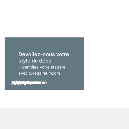
ON-WALL 205 Étagère
À partir de
559,00 €
Dévoilez-nous votre
style de déco
- identifiez votre étagère
avec @regalraumcom