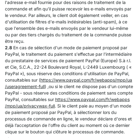
l'adresse e-mail fournie pour des raisons de traitement de la
commande et afin qu'il puisse recevoir les e-mails envoyés par
le vendeur. Par ailleurs, le client doit également veiller, en cas
d'utilisation de filtres d'e-mails indésirables (anti-spam), à ce
que l'ensemble des e-mails envoyés par le vendeur lui-même
ou par des tiers chargés du traitement de la commande puisse
être reçu.
2.8
En cas de sélection d'un mode de paiement proposé par
PayPal, le traitement du paiement s'effectue par l'intermédiaire
du prestataire de services de paiement PayPal (Europe) S.à r.l.
et Cie, S.C.A., 22-24 Boulevard Royal, L-2449 Luxembourg ( «
PayPal »), sous réserve des conditions d'utilisation de PayPal,
consultables sur (
https://www.paypal.com
/fr
/webapps
/mpp
/ua
/useragreement-full
) ,ou si le client ne dispose pas d'un compte
PayPal - sous réserve des conditions de paiement sans compte
PayPal, consultables sur
https://www.paypal.com
/fr
/webapps
/mpp
/ua
/privacywax-full
. Si le client paie au moyen d'un mode
de paiement proposé par PayPal, à sélectionner lors du
processus de commande en ligne, le vendeur déclare d'ores et
déjà l’acceptation de l'offre du client au moment où ce dernier
clique sur le bouton qui clôture le processus de commande.