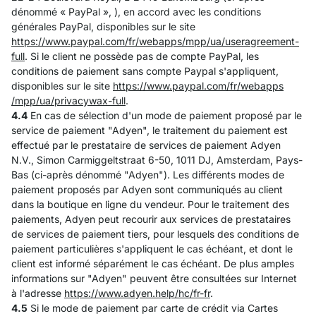
dénommé « PayPal », ), en accord avec les conditions
générales PayPal, disponibles sur le site
https://www.paypal.com
/fr
/webapps
/mpp
/ua
/useragreement-
full
. Si le client ne possède pas de compte PayPal, les
conditions de paiement sans compte Paypal s'appliquent,
disponibles sur le site
https://www.paypal.com
/fr
/webapps
/mpp
/ua
/privacywax-full
.
4.4
En cas de sélection d'un mode de paiement proposé par le
service de paiement "Adyen", le traitement du paiement est
effectué par le prestataire de services de paiement Adyen
N.V., Simon Carmiggeltstraat 6-50, 1011 DJ, Amsterdam, Pays-
Bas (ci-après dénommé "Adyen"). Les différents modes de
paiement proposés par Adyen sont communiqués au client
dans la boutique en ligne du vendeur. Pour le traitement des
paiements, Adyen peut recourir aux services de prestataires
de services de paiement tiers, pour lesquels des conditions de
paiement particulières s'appliquent le cas échéant, et dont le
client est informé séparément le cas échéant. De plus amples
informations sur "Adyen" peuvent être consultées sur Internet
à l'adresse
https://www.adyen.help
/hc
/fr-fr
.
4.5
Si le mode de paiement par carte de crédit via Cartes