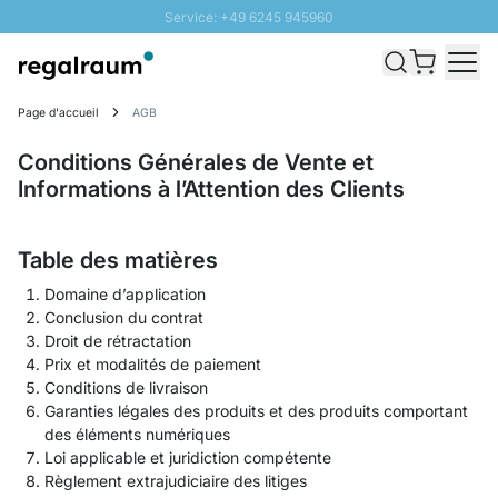
Service: +49 6245 945960
Aller au contenu
Livraison rapide - Livraison gratuite dès 100€
Retour 100 jours
Page d'accueil
AGB
PROMO SOLEIL: Jusqu'à 20% de remise
Conditions Générales de Vente et
Informations à l’Attention des Clients
Table des matières
Domaine d’application
Conclusion du contrat
Droit de rétractation
Prix et modalités de paiement
Conditions de livraison
Garanties légales des produits et des produits comportant
des éléments numériques
Loi applicable et juridiction compétente
Règlement extrajudiciaire des litiges