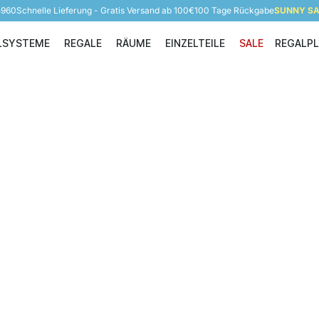
5960
Schnelle Lieferung - Gratis Versand ab 100€
100 Tage Rückgabe
SUNNY SAL
LSYSTEME
REGALE
RÄUME
EINZELTEILE
SALE
REGALP
Regalsysteme
Regale
Räume
Einzelteile