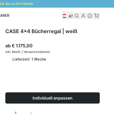
E: Bis zu 20% Rabatt
LANER
AT
Regalplaner
CASE 4x4 Bücherregal | weiß
ab
€ 1.175,00
inkl. MwSt. | Versand kostenlos
Lieferzeit: 1 Woche
Individuell anpassen
Menge
In den Warenkorb