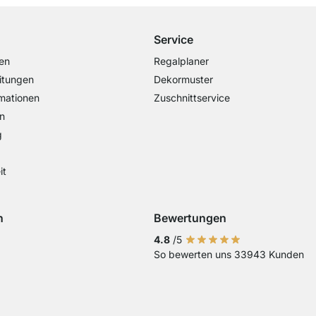
Service
en
Regalplaner
itungen
Dekormuster
mationen
Zuschnittservice
n
g
it
n
Bewertungen
Visa
ng mit Mastercard
Zahlung mit Paypal
Zahlung mit EPS
Zahlung mit Sofort Kasse
4.8
/5
So bewerten uns 33943 Kunden
Vorkasse