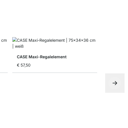
CASE Maxi-Regalelement
€ 57,50
CASE Ausgl
€ 8,50