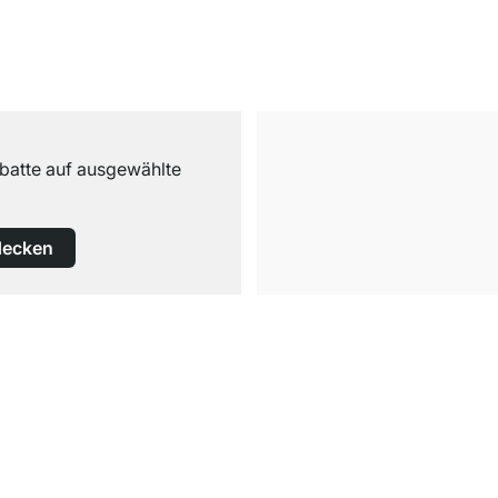
abatte auf ausgewählte
decken
Kostenloser Versand
ab 100€ Bestellwert