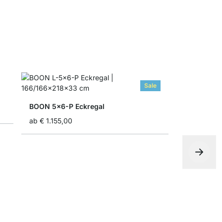
Sale
BOON 5x6-P Eckregal
ab
€ 1.155,00
ON-WALL 3
ab
€ 569,0