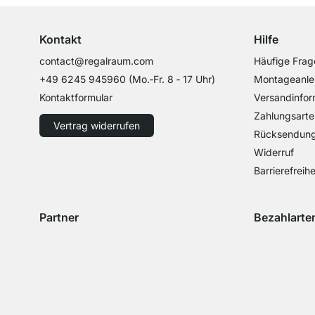
Kontakt
Hilfe
contact@regalraum.com
Häufige Frag
+49 6245 945960
(Mo.‑Fr. 8 ‑ 17 Uhr)
Montageanle
Kontaktformular
Versandinfor
Zahlungsarte
Vertrag widerrufen
Rücksendun
Widerruf
Barrierefreihe
Partner
Bezahlarte
Versand mit GLS
Versand mit Schenker
Zahlung mit 
Zahlu
Zahlung mit 