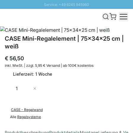
Service: +49 6245 945960
Direkt zum Inhalt
Schnelle Lieferung - Gratis Versand ab 100€
100 Tage Rückgabe
SUNNY SALE: Bis zu 20% Rabatt
CASE Mini-Regalelement | 75x34x25 cm |
weiß
€ 56,50
inkl. MwSt. | zzgl. 5,95 € Versand | ab 100€ kostenlos
Lieferzeit: 1 Woche
Menge
In den Warenkorb
CASE - Regalwand
Alle
Regalsysteme
Produktbeschreibung
Produktdetails
Montage
Lieferung & Ver