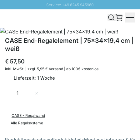
Service: +49 6245 945960
Direkt zum Inhalt
Schnelle Lieferung - Gratis Versand ab 100€
100 Tage Rückgabe
SUNNY SALE: Bis zu 20% Rabatt
CASE End-Regalelement | 75x34x19,4 cm |
weiß
€ 57,50
inkl. MwSt. | zzgl. 5,95 € Versand | ab 100€ kostenlos
Lieferzeit: 1 Woche
Menge
In den Warenkorb
CASE - Regalwand
Alle
Regalsysteme
Produktbeschreibung
Produktdetails
Montage
Lieferung & Ver