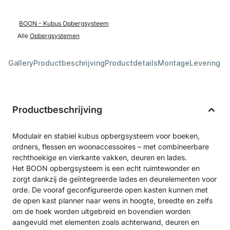
BOON - Kubus Opbergsysteem
Alle
Opbergsystemen
Gallery
Productbeschrijving
Productdetails
Montage
Levering &
Productbeschrijving
Modulair en stabiel kubus opbergsysteem voor boeken,
ordners, flessen en woonaccessoires – met combineerbare
rechthoekige en vierkante vakken, deuren en lades.
Het BOON opbergsysteem is een echt ruimtewonder en
zorgt dankzij de geïntegreerde lades en deurelementen voor
orde. De vooraf geconfigureerde open kasten kunnen met
de open kast planner naar wens in hoogte, breedte en zelfs
om de hoek worden uitgebreid en bovendien worden
aangevuld met elementen zoals achterwand, deuren en