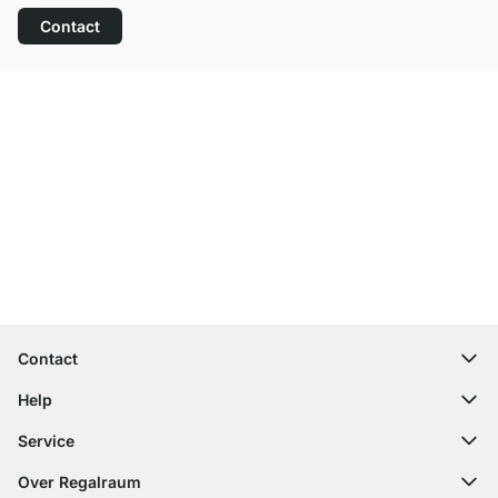
Contact
Top klantenservice
Gratis verzending
100 dagen retourrecht
Contact
contact@regalraum.com
Help
+49 6245 945960
(Maan. ‑ Vrij.: 8am ‑ 5pm CET)
FAQ
Service
Contactformulier
Montagehandleidingen
Configurator
Over Regalraum
Leveringsinformatie