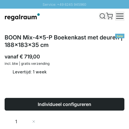
Service: +49 6245 945960
Naar inhoud overslaan
Snelle levering - Gratis verzending vanaf €100
100 daten retourrecht
SUNNY SALE: Tot 20% korting
BOON Mix-4x5-P Boekenkast met deuren |
Sale
188x183x35 cm
vanaf
€ 719,00
incl. btw | gratis verzending
Levertijd: 1 week
Individueel configureren
Aantal
In Winkelwagen