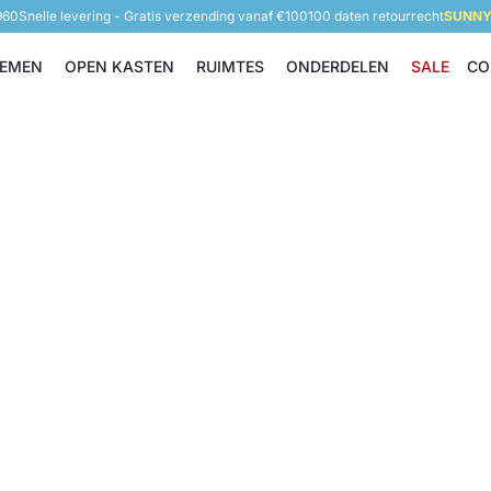
960
Snelle levering - Gratis verzending vanaf €100
100 daten retourrecht
SUNNY 
TEMEN
OPEN KASTEN
RUIMTES
ONDERDELEN
SALE
CO
Opbergsystemen
Open Kasten
Ruimtes
Onderdelen