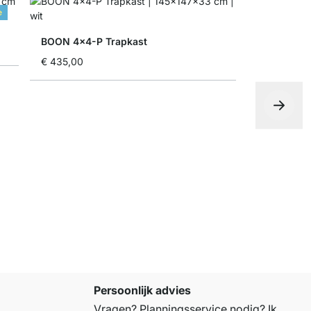
e
BOON 4x4-P Trapkast
€ 435,00
BOON 3x6 
vanaf
€ 43
Persoonlijk advies
Vragen? Planningsservice nodig? Ik