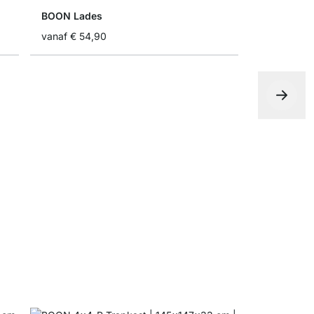
BOON Lades
vanaf
€ 54,90
BOON Inze
vanaf
€ 13