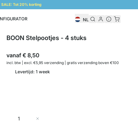
SALE: Tot 20% korting
NFIGURATOR
NL
Configurator
BOON Stelpootjes - 4 stuks
vanaf
€ 8,50
incl. btw | excl. €5,95 verzending | gratis verzending boven €100
Levertijd: 1 week
Aantal
In Winkelwagen