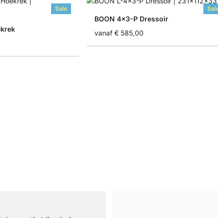
Sale
Sal
BOON 4x3-P Dressoir
krek
vanaf
€ 585,00
n