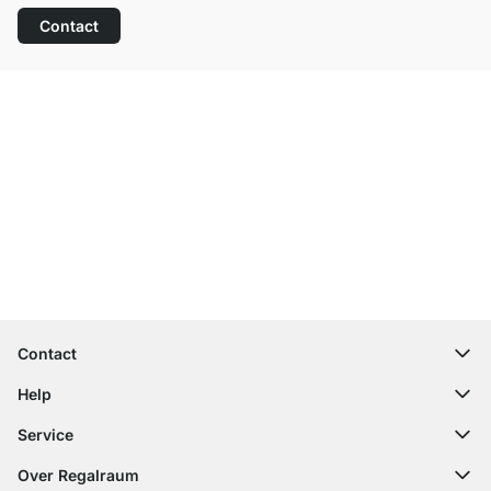
Contact
Top klantenservice
Gratis verzending
100 dagen retourrecht
Contact
contact@regalraum.com
Help
+49 6245 945960
(Maan. ‑ Vrij.: 8am ‑ 5pm CET)
FAQ
Service
Contactformulier
Montagehandleidingen
Configurator
Over Regalraum
Leveringsinformatie