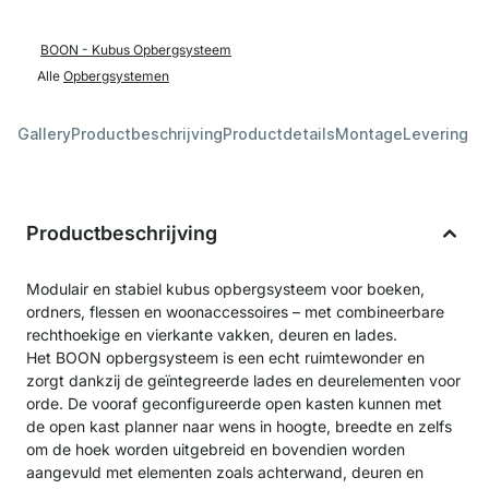
BOON - Kubus Opbergsysteem
Alle
Opbergsystemen
Gallery
Productbeschrijving
Productdetails
Montage
Levering &
Productbeschrijving
Modulair en stabiel kubus opbergsysteem voor boeken,
ordners, flessen en woonaccessoires – met combineerbare
rechthoekige en vierkante vakken, deuren en lades.
Het BOON opbergsysteem is een echt ruimtewonder en
zorgt dankzij de geïntegreerde lades en deurelementen voor
orde. De vooraf geconfigureerde open kasten kunnen met
de open kast planner naar wens in hoogte, breedte en zelfs
om de hoek worden uitgebreid en bovendien worden
aangevuld met elementen zoals achterwand, deuren en