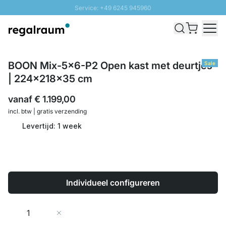
Service: +49 6245 945960
Naar inhoud overslaan
Snelle levering - Gratis verzending vanaf €100
100 daten retourrecht
SUNNY SALE: Tot 20% korting
BOON Mix-5x6-P2 Open kast met deurtjes
Sale
| 224x218x35 cm
vanaf
€ 1.199,00
incl. btw | gratis verzending
Levertijd: 1 week
Individueel configureren
Aantal
In Winkelwagen