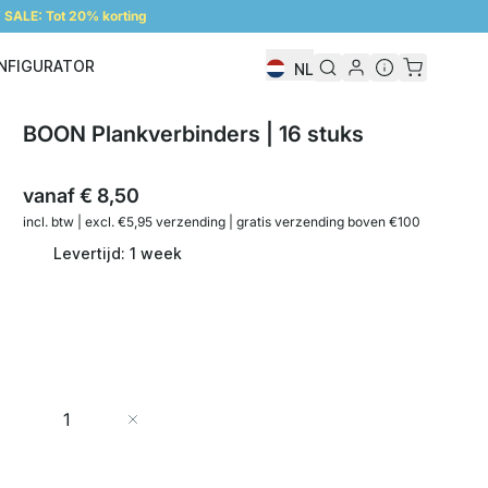
SALE: Tot 20% korting
NFIGURATOR
NL
Configurator
BOON Plankverbinders | 16 stuks
vanaf
€ 8,50
incl. btw | excl. €5,95 verzending | gratis verzending boven €100
Levertijd: 1 week
Aantal
In Winkelwagen