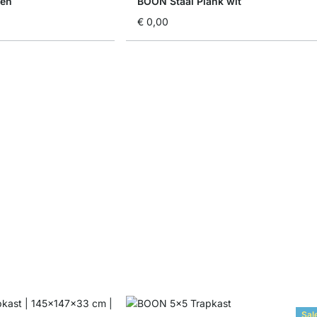
ken
BOON Staal Plank wit
€ 0,00
Sal