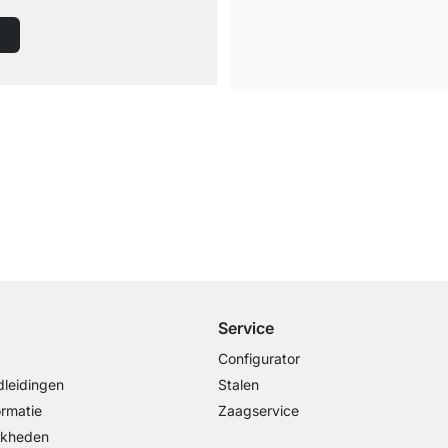
Gratis verzending
vanaf €100 bestelwaarde
Service
Configurator
leidingen
Stalen
ormatie
Zaagservice
jkheden