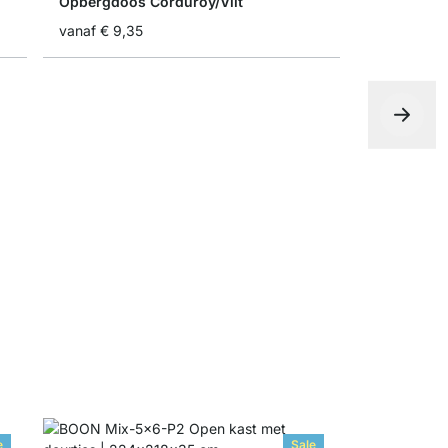
Opbergdoos Corduroy/Vilt
vanaf
€ 9,35
BOON Staal
€ 0,00
e
Sale