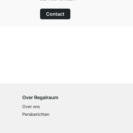
Contact
100 dagen retourrecht
op alle standaardartikelen
Over Regalraum
Over ons
Persberichten