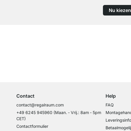
Nu kiezen
Top klantenservice
Professioneel advies van experts
Contact
Help
contact@regalraum.com
FAQ
+49 6245 945960
(Maan. ‑ Vrij.: 8am ‑ 5pm
Montagehand
CET)
Leveringsinf
Contactformulier
Betaalmogeli