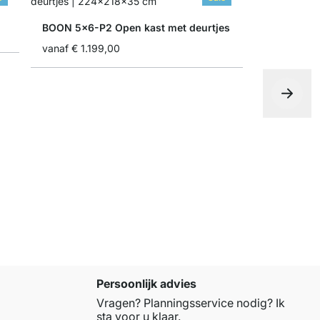
BOON 5x6-P2 Open kast met deurtjes
vanaf
€ 1.199,00
BOON 3x3
vanaf
€ 23
Persoonlijk advies
Vragen? Planningsservice nodig? Ik
sta voor u klaar.