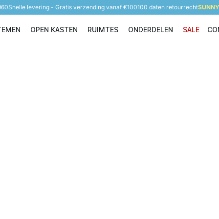
960
Snelle levering - Gratis verzending vanaf €100
100 daten retourrecht
SUNNY 
TEMEN
OPEN KASTEN
RUIMTES
ONDERDELEN
SALE
CO
Opbergsystemen
Open Kasten
Ruimtes
Onderdelen