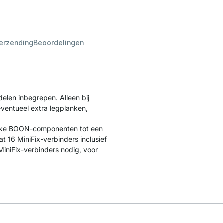
verzending
Beoordelingen
delen inbegrepen. Alleen bij
eventueel extra legplanken,
ijke BOON-componenten tot een
16 MiniFix-verbinders inclusief
iniFix-verbinders nodig, voor