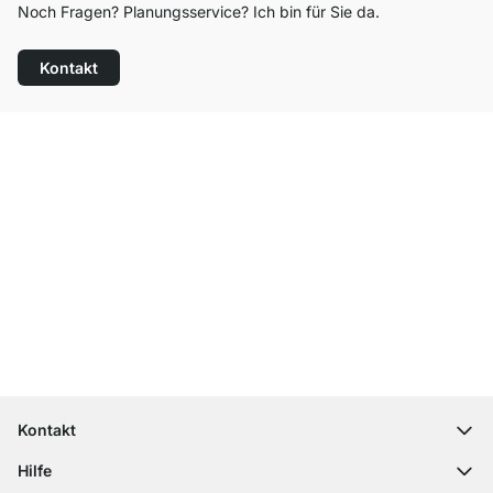
Noch Fragen? Planungsservice? Ich bin für Sie da.
Kontakt
Top Kundenservice
Versand & Zoll gratis ab 300 CHF
100 Tage Rückgaberecht
Kontakt
contact@regalraum.com
Hilfe
+49 6245 945960
(Mo.‑Fr. 8 ‑ 17 Uhr)