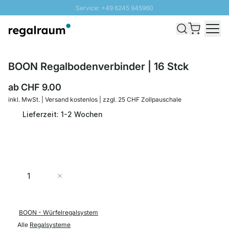
Service: +49 6245 945960
Direkt zum Inhalt
Versand & Zoll gratis ab 300 CHF
100 Tage Rückgaberecht
SUNNY SALE: Bis zu 20% Rabatt
BOON Regalbodenverbinder | 16 Stck
ab
CHF 9.00
inkl. MwSt. | Versand kostenlos | zzgl. 25 CHF Zollpauschale
Lieferzeit: 1-2 Wochen
Menge
In den Warenkorb
BOON - Würfelregalsystem
Alle
Regalsysteme