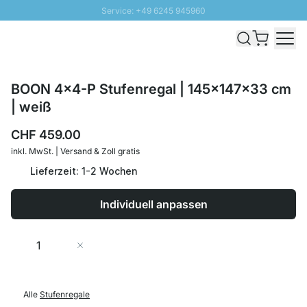
Service: +49 6245 945960
Direkt zum Inhalt
Versand & Zoll gratis ab 300 CHF
100 Tage Rückgaberecht
SUNNY SALE: Bis zu 20% Rabatt
BOON 4x4-P Stufenregal | 145x147x33 cm
| weiß
CHF 459.00
inkl. MwSt. | Versand & Zoll gratis
Lieferzeit: 1-2 Wochen
Individuell anpassen
Menge
In den Warenkorb
Alle
Stufenregale