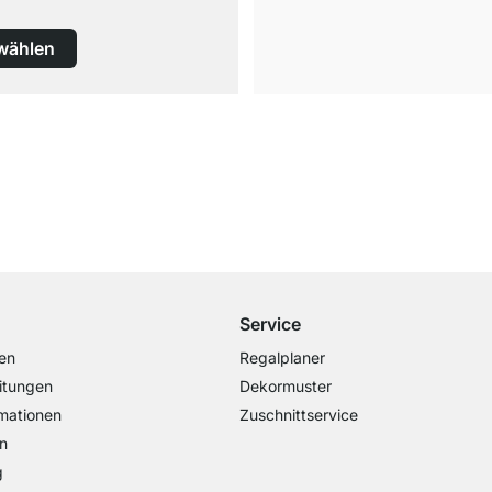
wählen
Versand & Zoll gratis ab 300 CHF
Darunter nur 25 CHF Versand- & Zollpauschale
Service
en
Regalplaner
itungen
Dekormuster
mationen
Zuschnittservice
n
g