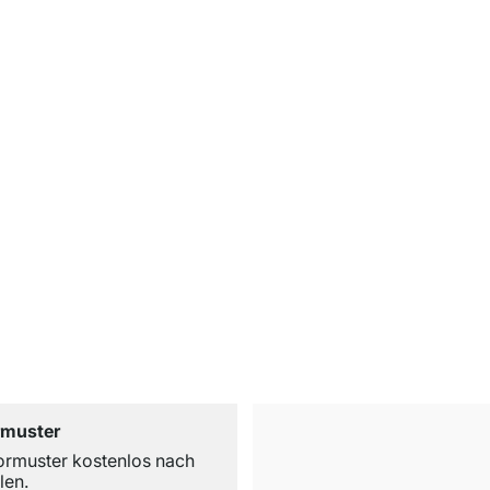
rmuster
ormuster kostenlos nach
len.