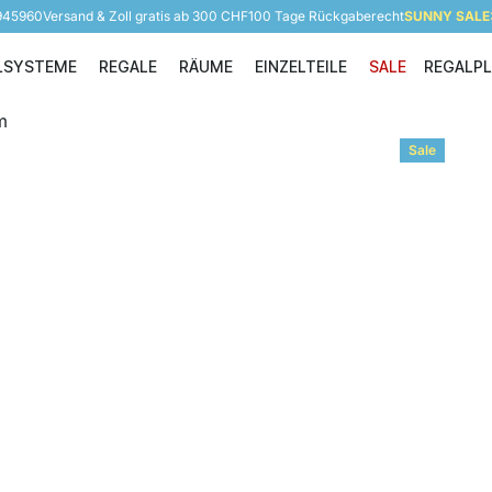
 945960
Versand & Zoll gratis ab 300 CHF
100 Tage Rückgaberecht
SUNNY SALE: 
LSYSTEME
REGALE
RÄUME
EINZELTEILE
SALE
REGALP
Regalsysteme
Regale
Räume
Einzelteile
Sale