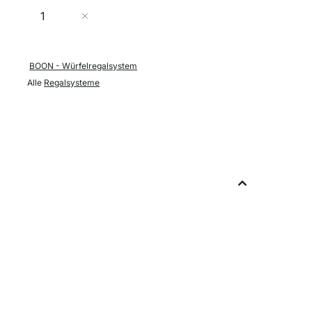
Menge
In den Warenkorb
BOON - Würfelregalsystem
Alle
Regalsysteme