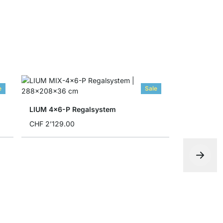
e
Sale
LIUM 4x6-P Regalsystem
CHF 2’129.00
BOON 4x4-
CHF 459.0