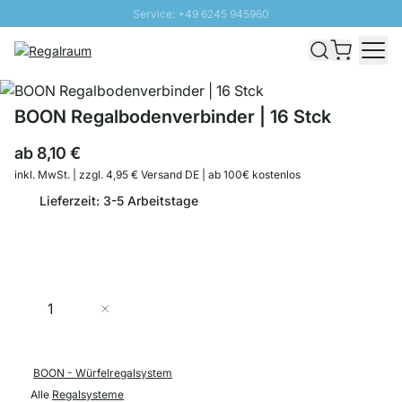
Service: +49 6245 945960
Direkt zum Inhalt
Schnelle Lieferung - Gratis Versand ab 100€
100 Tage Rückgabe
SUNNY SALE: Bis zu 20% Rabatt
BOON Regalbodenverbinder | 16 Stck
ab
8,10 €
inkl. MwSt. | zzgl. 4,95 € Versand DE | ab 100€ kostenlos
Lieferzeit: 3-5 Arbeitstage
Menge
In den Warenkorb
BOON - Würfelregalsystem
Alle
Regalsysteme