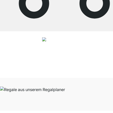
4.8
Unsere Produkte in der Kategorie Stufenregal wurden von
37965
Kunden
durchschnittlich mit
4.8
von
5
Sternen bewertet.
Zu den Bewertungen