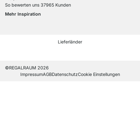
So bewerten uns 37965 Kunden
Mehr Inspiration
Social media Instagram
Social media Facebook
Social media Pinterest
Social media Youtube
Lieferländer
Aktuelles Lieferland
Lieferland wechseln
Lieferland wechseln
Lieferland wechseln
Lieferland wechseln
Lieferland wechseln
Lieferland wechseln
Lieferland wechseln
Lieferland wechseln
Lieferland wech
©REGALRAUM 2026
Impres­sum
AGB
Daten­schutz
Cookie Einstel­lungen