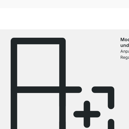
Mod
und 
Anp
Reg