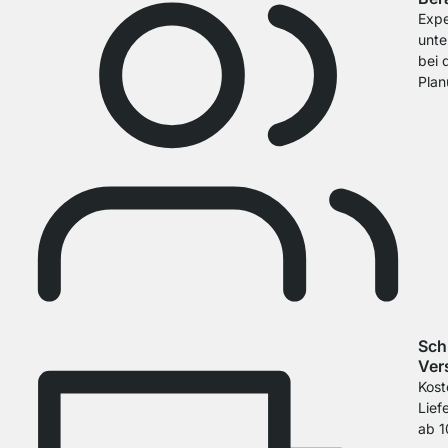
Expe
unte
bei 
Pla
Sch
Ver
Kost
Lief
ab 