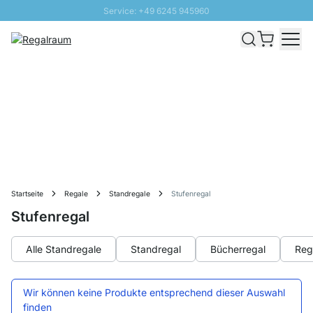
Service: +49 6245 945960
Direkt zum Inhalt
Schnelle Lieferung - Gratis Versand ab 100€
100 Tage Rückgabe
SUNNY SALE: Bis zu 20% Rabatt
Startseite
Regale
Standregale
Stufenregal
Stufenregal
Alle Standregale
Standregal
Bücherregal
Reg
Wir können keine Produkte entsprechend dieser Auswahl
finden