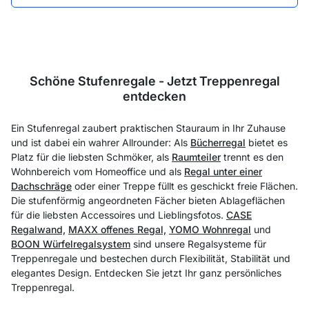
Schöne Stufenregale - Jetzt Treppenregal
entdecken
Ein Stufenregal zaubert praktischen Stauraum in Ihr Zuhause
und ist dabei ein wahrer Allrounder: Als
Bücherregal
bietet es
Platz für die liebsten Schmöker, als
Raumteiler
trennt es den
Wohnbereich vom Homeoffice und als
Regal unter einer
Dachschräge
oder einer Treppe füllt es geschickt freie Flächen.
Die stufenförmig angeordneten Fächer bieten Ablageflächen
für die liebsten Accessoires und Lieblingsfotos.
CASE
Regalwand,
MAXX offenes Regal,
YOMO Wohnregal
und
BOON Würfelregalsystem
sind unsere Regalsysteme für
Treppenregale und bestechen durch Flexibilität, Stabilität und
elegantes Design. Entdecken Sie jetzt Ihr ganz persönliches
Treppenregal.