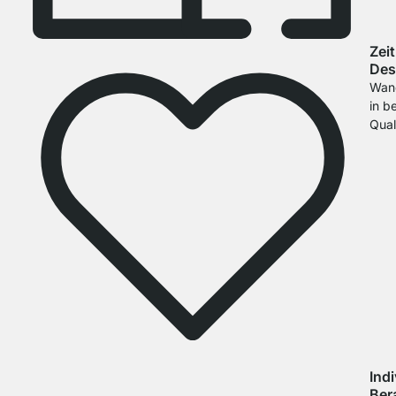
Zei
Des
Wan
in b
Qual
Indi
Ber