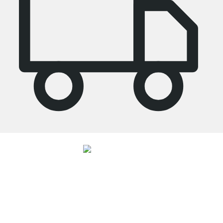
4.8
Unsere Produkte in der Kategorie Stufenregal wurden von
37965
Kunden
durchschnittlich mit
4.8
von
5
Sternen bewertet.
Zu den Bewertungen