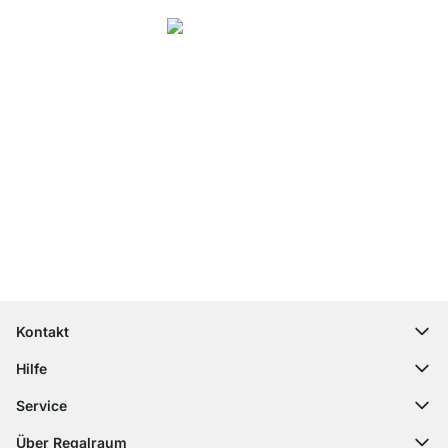
4.8
Unsere Produkte in der Kategorie Bücherregal Schwarz wurden von
37928
Kunden durchschnittlich mit
4.8
von
5
Sternen bewertet.
Zu den
Bewertungen
Top Kundenservice
Kostenloser Versand
100 Tage Rückgaberecht
Kontakt
contact@regalraum.com
Hilfe
+49 6245 945960
(Mo.‑Fr. 8 ‑ 17 Uhr)
Häufige Fragen
Service
Kontaktformular
Montageanleitungen
Regalplaner
Über Regalraum