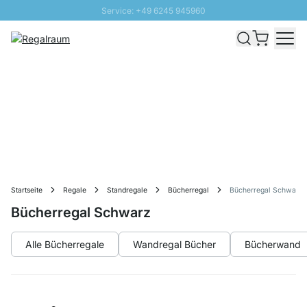
Service: +49 6245 945960
Direkt zum Inhalt
Schnelle Lieferung - Gratis Versand ab 100€
100 Tage Rückgabe
SUNNY SALE: Bis zu 20% Rabatt
Startseite
Regale
Standregale
Bücherregal
Bücherregal Schwarz
Bücherregal Schwarz
Alle Bücherregale
Wandregal Bücher
Bücherwand