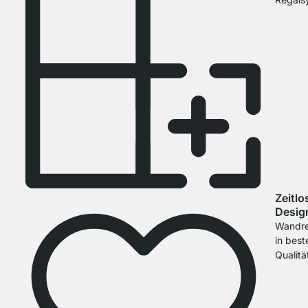
Zeitlo
Desig
Wandre
in best
Qualitä