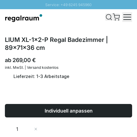
Service: +49 6245 945960
Direkt zum Inhalt
Schnelle Lieferung - Gratis Versand ab 100€
100 Tage Rückgabe
SUNNY SALE: Bis zu 20% Rabatt
LIUM XL-1x2-P Regal Badezimmer |
89x71x36 cm
ab
269,00 €
inkl. MwSt. | Versand kostenlos
Lieferzeit: 1-3 Arbeitstage
Individuell anpassen
Menge
In den Warenkorb