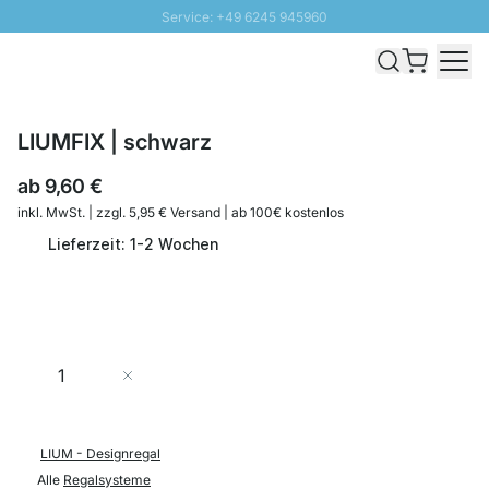
Service: +49 6245 945960
Direkt zum Inhalt
Schnelle Lieferung - Gratis Versand ab 100€
100 Tage Rückgabe
SUNNY SALE: Bis zu 20% Rabatt
LIUMFIX | schwarz
ab
9,60 €
inkl. MwSt. | zzgl. 5,95 € Versand | ab 100€ kostenlos
Lieferzeit: 1-2 Wochen
Menge
In den Warenkorb
LIUM - Designregal
Alle
Regalsysteme