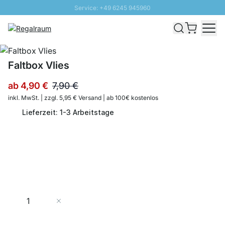
Service: +49 6245 945960
Direkt zum Inhalt
Schnelle Lieferung - Gratis Versand ab 100€
100 Tage Rückgabe
SUNNY SALE: Bis zu 20% Rabatt
Faltbox Vlies
ab
4,90 €
7,90 €
inkl. MwSt. | zzgl. 5,95 € Versand | ab 100€ kostenlos
Lieferzeit: 1-3 Arbeitstage
Menge
In den Warenkorb