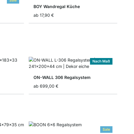
Sale
BOY Wandregal Küche
ab
17,90 €
Nach Maß
ON-WALL 306 Regalsystem
ab
699,00 €
Sale