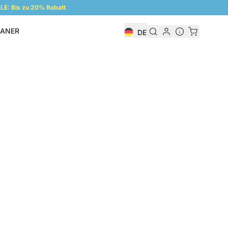
E: Bis zu 20% Rabatt
LANER
DE
Regalplaner