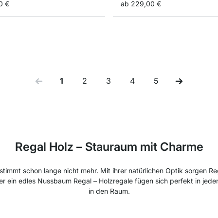
0 €
ab
229,00 €
1
2
3
4
5
Sie lesen gerade Seite
Seite
Seite
Seite
Seite
Regal Holz – Stauraum mit Charme
stimmt schon lange nicht mehr. Mit ihrer natürlichen Optik sorgen Re
r ein edles Nussbaum Regal – Holzregale fügen sich perfekt in jeden
in den Raum.