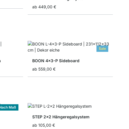
ab
449,00 €
Sale
n
BOON 4x3-P Sideboard
ab
559,00 €
Nach Maß
STEP 2x2 Hängeregalsystem
ab
105,00 €