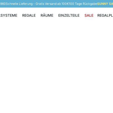
5960
Schnelle Lieferung - Gratis Versand ab 100€
100 Tage Rückgabe
SUNNY SAL
LSYSTEME
REGALE
RÄUME
EINZELTEILE
SALE
REGALP
Regalsysteme
Regale
Räume
Einzelteile