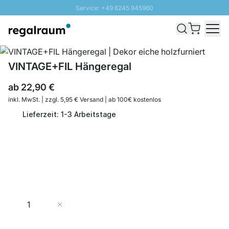
Service: +49 6245 945960
Direkt zum Inhalt
Schnelle Lieferung - Gratis Versand ab 100€
100 Tage Rückgabe
SUNNY SALE: Bis zu 20% Rabatt
VINTAGE+FIL Hängeregal
ab
22,90 €
inkl. MwSt. | zzgl. 5,95 € Versand | ab 100€ kostenlos
Lieferzeit: 1-3 Arbeitstage
Menge
In den Warenkorb