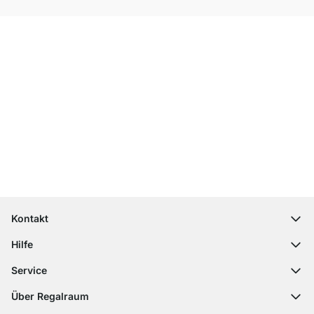
Top Kundenservice
Kostenloser Versand
100 Tage Rückgaberecht
Kontakt
contact@regalraum.com
Hilfe
+49 6245 945960
(Mo.‑Fr. 8 ‑ 17 Uhr)
Häufige Fragen
Service
Kontaktformular
Montageanleitungen
Regalplaner
Über Regalraum
Versandinformationen
Dekormuster