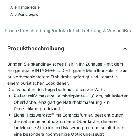
Alle
Hängeregale
Alle
Wandregale
Produktbeschreibung
Produktdetails
Lieferung & Versand
Bewe
Produktbeschreibung
Bringen Sie skandinavisches Flair in Ihr Zuhause – mit dem
Hängeregal VINTAGE+FIL. Die filigrane Metallkonsole ist aus
pulverbeschichtetem Stahldraht gefertigt und kommt in
einem puristischen Look daher.
Drei Varianten des Regalbodens stehen zur Wahl:
Kiefer weiß: massive Leimholzplatte - 1,8 cm, mit lasierter
Oberfläche, einzigartige Naturholzmaserung - in
Deutschland produziert
Eiche: Holzwerkstoff mit Echtholzfurnier, besticht durch
die natürliche echtholzfurnierte Oberfläche, die eine
individuelle Struktur und Maserung hat und somit durch
eine besonders hochwertige Optik überzeugt