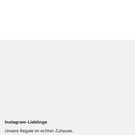
STEP 1x2 Küchenregal
ab
61,90 €
Instagram-Lieblinge
Unsere Regale im echten Zuhause.