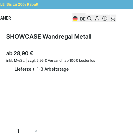
E: Bis zu 20% Rabatt
LANER
DE
Regalplaner
SHOWCASE Wandregal Metall
ab
28,90 €
inkl. MwSt. | zzgl. 5,95 € Versand | ab 100€ kostenlos
Lieferzeit: 1-3 Arbeitstage
Menge
In den Warenkorb