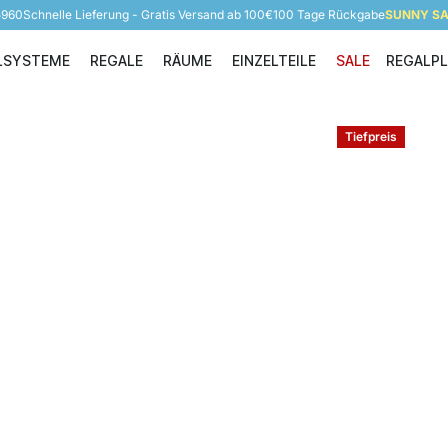
5960
Schnelle Lieferung - Gratis Versand ab 100€
100 Tage Rückgabe
SUNNY SAL
LSYSTEME
REGALE
RÄUME
EINZELTEILE
SALE
REGALP
Regalsysteme
Regale
Räume
Einzelteile
Tiefpreis