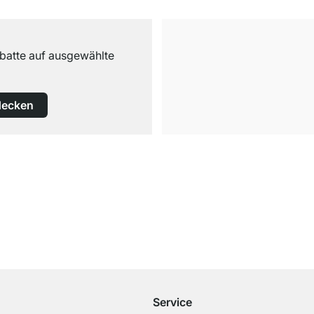
abatte auf ausgewählte
decken
Kostenloser Versand
ab 100€ Bestellwert
Service