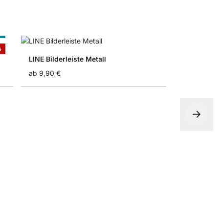
ß
s
LINE Bilderleiste Metall
ab
9,90 €
BOARD+TRI
ab
28,90 €