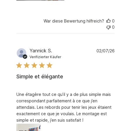
War diese Bewertung hilfreich?
0
0
Yannick S.
02/07/26
Verifizierter Käufer
Simple et élégante
read more about review content Une étagère tout ce q
Une étagère tout ce qu’il y a de plus simple mais
correspondant parfaitement à ce que j’en
attendais. Les rebords pour tenir les jeux étaient
exactement ce que je voulais. Le montage est
simple et rapide, j’en suis satisfait !