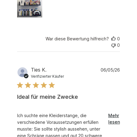
War diese Bewertung hilfreich?
0
0
Ties K.
06/05/26
Verifizierter Käufer
Ideal für meine Zwecke
read more about review content Ich suchte eine Klei
Ich suchte eine Kleiderstange, die
Mehr
lesen
verschiedene Voraussetzungen erfüllen
musste: Sie sollte stylish aussehen, unter
eine Schräge passen und gut 20 schwere