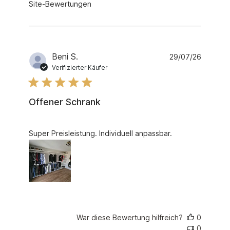
Site-Bewertungen
Beni S.
29/07/26
Verifizierter Käufer
Offener Schrank
read more about review content Super Preisleistung. I
Super Preisleistung. Individuell anpassbar.
War diese Bewertung hilfreich?
0
0