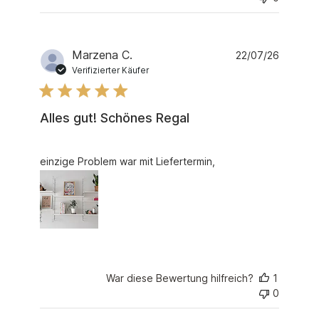
Marzena C.
22/07/26
Verifizierter Käufer
Alles gut! Schönes Regal
read more about review content
einzige Problem war mit Liefertermin,
War diese Bewertung hilfreich?
1
0