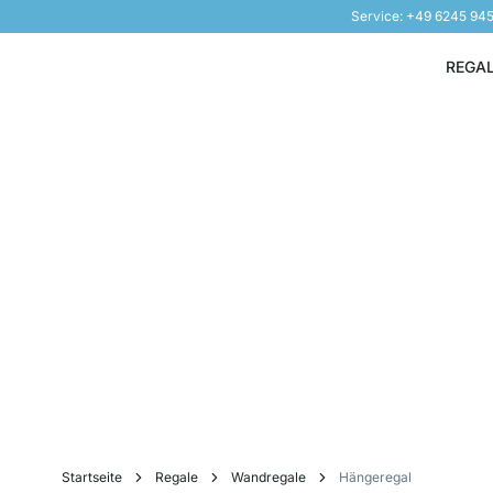
Service: +49 6245 94
Direkt zum Inhalt
REGA
Startseite
Regale
Wandregale
Hängeregal