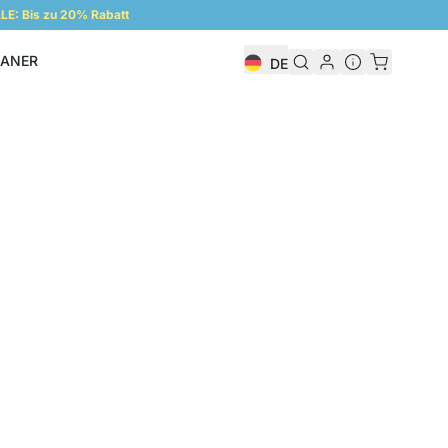
E: Bis zu 20% Rabatt
LANER
DE
Regalplaner