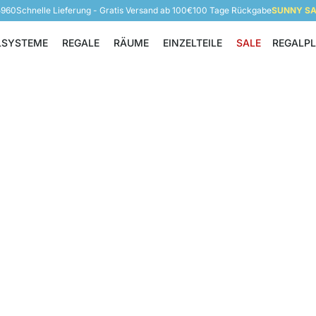
5960
Schnelle Lieferung - Gratis Versand ab 100€
100 Tage Rückgabe
SUNNY SAL
LSYSTEME
REGALE
RÄUME
EINZELTEILE
SALE
REGALP
Regalsysteme
Regale
Räume
Einzelteile