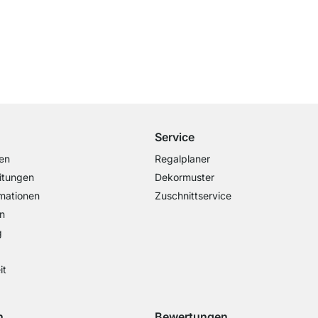
Kostenloser Versand
ab 100€ Bestellwert
Service
en
Regalplaner
itungen
Dekormuster
mationen
Zuschnittservice
n
g
it
n
Bewertungen