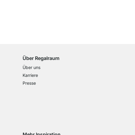
100 Tage Rückgaberecht
für alle Standardartikel
Über Regalraum
Über uns
Karriere
Presse
Mehr Inspiration