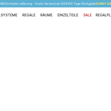
5960
Schnelle Lieferung - Gratis Versand ab 100€
100 Tage Rückgabe
SUNNY SAL
LSYSTEME
REGALE
RÄUME
EINZELTEILE
SALE
REGALP
Regalsysteme
Regale
Räume
Einzelteile