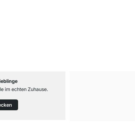
ieblinge
e im echten Zuhause.
ecken