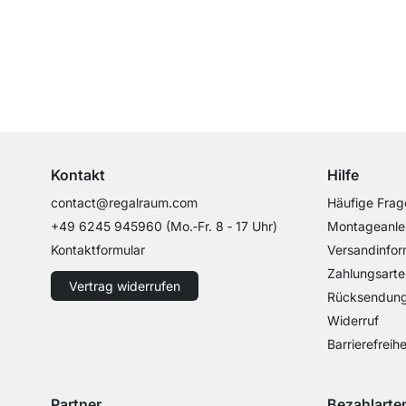
Top Kundenservice
Professionelle Beratung von Experten
Kontakt
Hilfe
contact@regalraum.com
Häufige Frag
+49 6245 945960
(Mo.‑Fr. 8 ‑ 17 Uhr)
Montageanle
Kontaktformular
Versandinfor
Zahlungsarte
Vertrag widerrufen
Rücksendun
Widerruf
Barrierefreihe
Partner
Bezahlarte