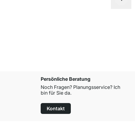
BOARD+CO
ab
31,90 €
Persönliche Beratung
Noch Fragen? Planungsservice? Ich
bin für Sie da.
Kontakt