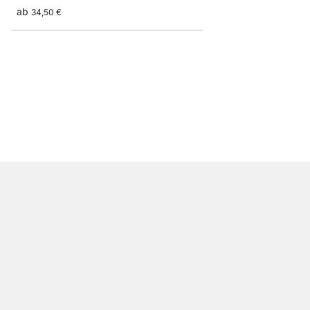
ab
34,50 €
SUMO+BELT Wandregal
69,50 €