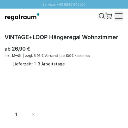
Service: +49 6245 945960
Direkt zum Inhalt
Schnelle Lieferung - Gratis Versand ab 100€
100 Tage Rückgabe
SUNNY SALE: Bis zu 20% Rabatt
VINTAGE+LOOP Hängeregal Wohnzimmer
ab
26,90 €
inkl. MwSt. | zzgl. 5,95 € Versand | ab 100€ kostenlos
Lieferzeit: 1-3 Arbeitstage
Menge
In den Warenkorb