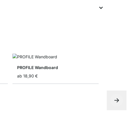
PROFILE Wandboard
ab
18,90 €
BOY Wand