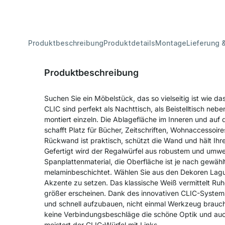
Produktbeschreibung
Produktdetails
Montage
Lieferung 
Produktbeschreibung
Suchen Sie ein Möbelstück, das so vielseitig ist wie d
CLIC sind perfekt als Nachttisch, als Beistelltisch ne
montiert einzeln. Die Ablagefläche im Inneren und auf 
schafft Platz für Bücher, Zeitschriften, Wohnaccessoire
Rückwand ist praktisch, schützt die Wand und hält Ihr
Gefertigt wird der Regalwürfel aus robustem und umwe
Spanplattenmaterial, die Oberfläche ist je nach gewäh
melaminbeschichtet. Wählen Sie aus den Dekoren Lagu
Akzente zu setzen. Das klassische Weiß vermittelt Ruh
größer erscheinen. Dank des innovativen CLIC-Systems
und schnell aufzubauen, nicht einmal Werkzeug brauch
keine Verbindungsbeschläge die schöne Optik und au
meistert der CLIC-Würfel mit Links.