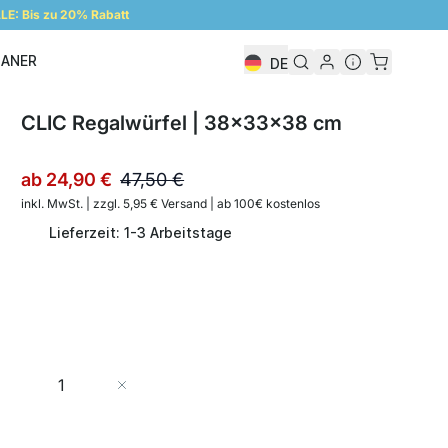
E: Bis zu 20% Rabatt
LANER
DE
Regalplaner
CLIC Regalwürfel | 38x33x38 cm
ab
24,90 €
47,50 €
inkl. MwSt. | zzgl. 5,95 € Versand | ab 100€ kostenlos
Lieferzeit: 1-3 Arbeitstage
Menge
In den Warenkorb