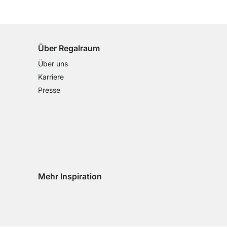
100 Tage Rückgaberecht
für alle Standardartikel
Über Regalraum
Über uns
Karriere
Presse
Mehr Inspiration
Social media Instagram
Social media Facebook
Social media Pinterest
Social media Youtube