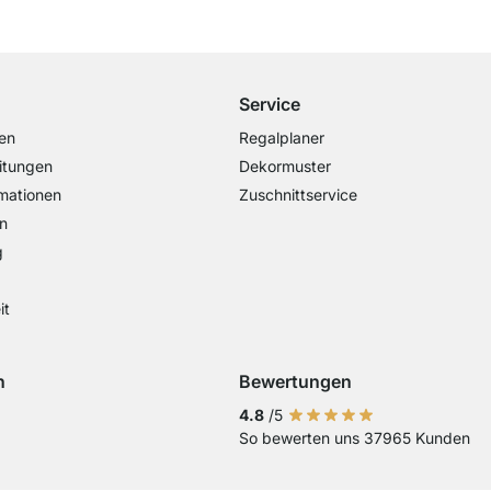
Kostenloser Versand
ab 100€ Bestellwert
Service
en
Regalplaner
itungen
Dekormuster
mationen
Zuschnittservice
n
g
it
n
Bewertungen
Visa
ng mit Mastercard
Zahlung mit Paypal
Zahlung mit Sofort Kasse
Zahlung mit Vorkasse
4.8
/5
So bewerten uns 37965 Kunden