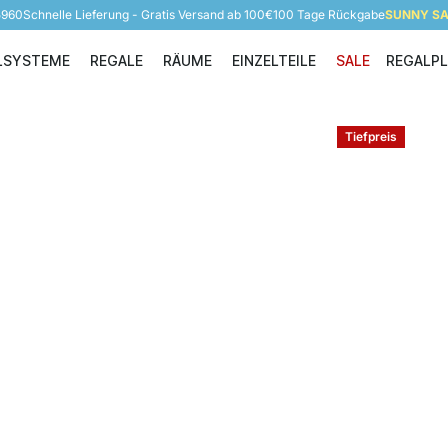
5960
Schnelle Lieferung - Gratis Versand ab 100€
100 Tage Rückgabe
SUNNY SAL
LSYSTEME
REGALE
RÄUME
EINZELTEILE
SALE
REGALP
Regalsysteme
Regale
Räume
Einzelteile
Tiefpreis