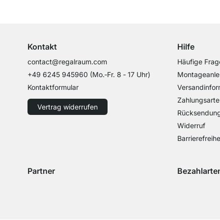
Top Kundenservice
Professionelle Beratung von Experten
Kontakt
Hilfe
contact@regalraum.com
Häufige Frag
+49 6245 945960
(Mo.‑Fr. 8 ‑ 17 Uhr)
Montageanle
Kontaktformular
Versandinfor
Zahlungsarte
Vertrag widerrufen
Rücksendun
Widerruf
Barrierefreihe
Partner
Bezahlarte
Versand mit GLS
Versand mit Schenker
Zahlung mit 
Zahlu