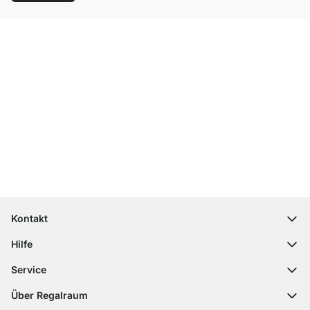
Top Kundenservice
Versand & Zoll gratis ab 300 CHF
100 Tage Rückgaberecht
Kontakt
contact@regalraum.com
Hilfe
+49 6245 945960
(Mo.‑Fr. 8 ‑ 17 Uhr)
Häufige Fragen
Service
Kontaktformular
Montageanleitungen
Regalplaner
Über Regalraum
Versandinformationen
Dekormuster