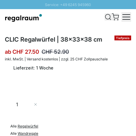
Service: +49 6245 945960
Direkt zum Inhalt
Versand & Zoll gratis ab 300 CHF
100 Tage Rückgaberecht
SUNNY SALE: Bis zu 20% Rabatt
CLIC Regalwürfel | 38x33x38 cm
Tiefpreis
ab
CHF 27.50
CHF 52.90
inkl. MwSt. | Versand kostenlos | zzgl. 25 CHF Zollpauschale
Lieferzeit: 1 Woche
Menge
In den Warenkorb
Alle
Regalwürfel
Alle
Wandregale