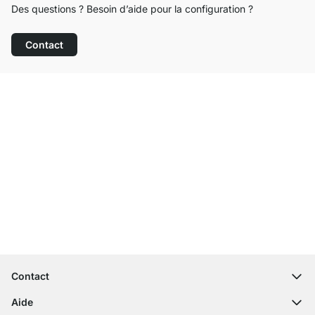
Des questions ? Besoin d’aide pour la configuration ?
Contact
Service clientèle compétent
Livraison gratuite
Droit de retour de 100 jours
Contact
contact@regalraum.com
Aide
+49 6245 945960
(Lun - Ven 8h ‑ 17h)