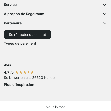
Questions fréquentes
Service
Formulaire de contact
Notices de montage
Configurateur
À propos de Regalraum
Expédition
Échantillon décor
L'équipe
Paiement
Partenaire
Service découpe
Revue de presse
Retour
Expédition avec GLS
Expédition avec Schenker
Se rétracter du contrat
Droit de rétractation
Accessibilité
Types de paiement
Zahlung mit Visa
Paiement avec Mastercard
Paiement par carte bancaire
Paiement avec Paypal
Paiement avec Klarna Sofort
Paiement par virement ba
Avis
4.7
/5
So bewerten uns 26523 Kunden
Plus d'inspiration
Nous livrons