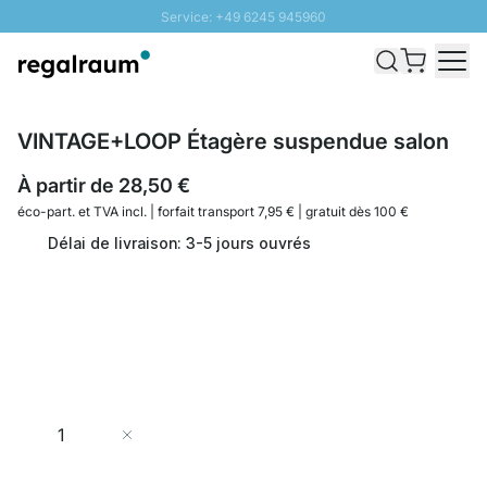
Service: +49 6245 945960
Aller au contenu
Livraison rapide - Livraison gratuite dès 100€
Retour 100 jours
PROMO SOLEIL: Jusqu'à 20% de remise
VINTAGE+LOOP Étagère suspendue salon
À partir de
28,50 €
éco-part. et
TVA incl. | forfait transport 7,95 € | gratuit dès 100 €
Délai de livraison: 3-5 jours ouvrés
Quantité
Ajouter au panier