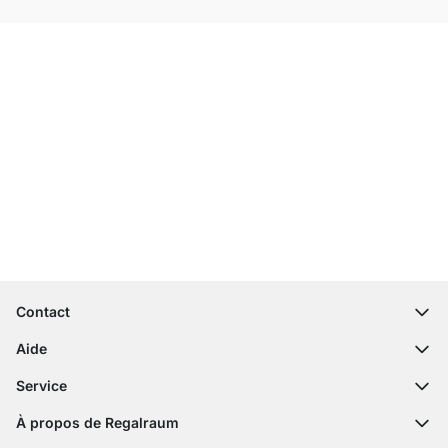
Service clientèle compétent
Livraison gratuite
Droit de retour de 100 jours
Contact
contact@regalraum.com
Aide
+49 6245 945960
(Lun - Ven 8h ‑ 17h)
Questions fréquentes
Service
Formulaire de contact
Notices de montage
Configurateur
À propos de Regalraum
Expédition
Échantillon décor