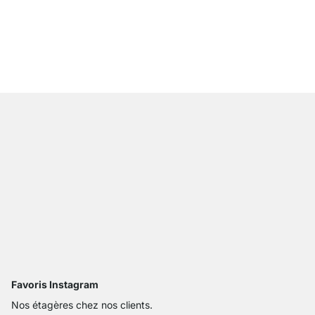
STEP 1x2 Étagère cuis
À partir de
64,90 €
Favoris Instagram
Nos étagères chez nos clients.