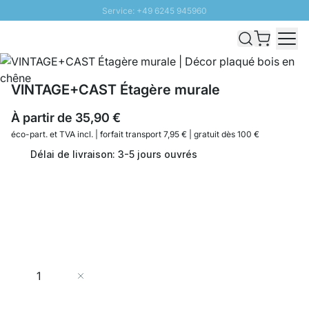
Service: +49 6245 945960
Aller au contenu
Livraison rapide - Livraison gratuite dès 100€
Retour 100 jours
PROMO SOLEIL: Jusqu'à 20% de remise
VINTAGE+CAST Étagère murale
À partir de
35,90 €
éco-part. et
TVA incl. | forfait transport 7,95 € | gratuit dès 100 €
Délai de livraison: 3-5 jours ouvrés
Quantité
Ajouter au panier