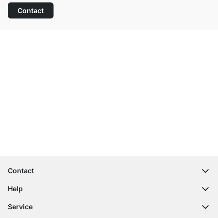
Contact
Top klantenservice
Gratis verzending
100 dagen retourrecht
Contact
contact@regalraum.com
Help
+49 6245 945960
(Maan. ‑ Vrij.: 8am ‑ 5pm CET)
FAQ
Service
Contactformulier
Montagehandleidingen