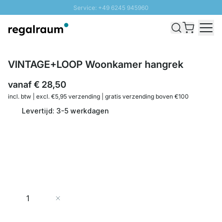
Service: +49 6245 945960
Naar inhoud overslaan
Snelle levering - Gratis verzending vanaf €100
100 daten retourrecht
SUNNY SALE: Tot 20% korting
VINTAGE+LOOP Woonkamer hangrek
vanaf
€ 28,50
incl. btw | excl. €5,95 verzending | gratis verzending boven €100
Levertijd: 3-5 werkdagen
Aantal
In Winkelwagen