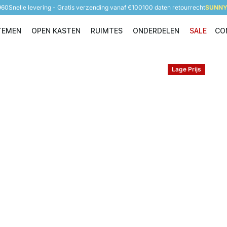
960
Snelle levering - Gratis verzending vanaf €100
100 daten retourrecht
SUNNY 
TEMEN
OPEN KASTEN
RUIMTES
ONDERDELEN
SALE
CO
Opbergsystemen
Open Kasten
Ruimtes
Onderdelen
Lage Prijs