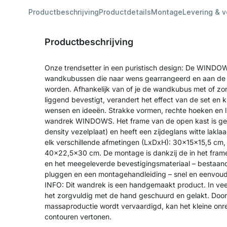
Productbeschrijving
Productdetails
Montage
Levering & 
Productbeschrijving
Onze trendsetter in een puristisch design: De WINDOWS
wandkubussen die naar wens gearrangeerd en aan d
worden. Afhankelijk van of je de wandkubus met of zo
liggend bevestigt, verandert het effect van de set en 
wensen en ideeën. Strakke vormen, rechte hoeken en l
wandrek WINDOWS. Het frame van de open kast is g
density vezelplaat) en heeft een zijdeglans witte lak
elk verschillende afmetingen (LxDxH): 30x15x15,5 c
40x22,5x30 cm. De montage is dankzij de in het fram
en het meegeleverde bevestigingsmateriaal – bestaand
pluggen en een montagehandleiding – snel en eenvoudi
INFO: Dit wandrek is een handgemaakt product. In vee
het zorgvuldig met de hand geschuurd en gelakt. Doorda
massaproductie wordt vervaardigd, kan het kleine onr
contouren vertonen.