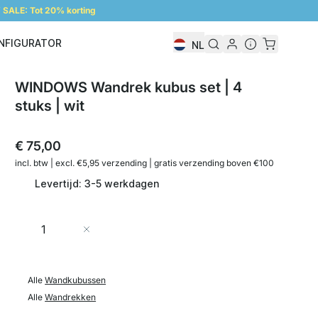
SALE: Tot 20% korting
NFIGURATOR
NL
Configurator
WINDOWS Wandrek kubus set | 4
stuks | wit
€ 75,00
incl. btw | excl. €5,95 verzending | gratis verzending boven €100
Levertijd: 3-5 werkdagen
Aantal
In Winkelwagen
Alle
Wandkubussen
Alle
Wandrekken