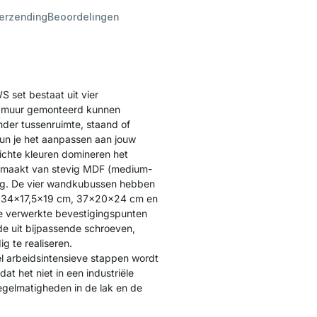
verzending
Beoordelingen
 set bestaat uit vier
e muur gemonteerd kunnen
nder tussenruimte, staand of
kun je het aanpassen aan jouw
ichte kleuren domineren het
emaakt van stevig MDF (medium-
laag. De vier wandkubussen hebben
m, 34x17,5x19 cm, 37x20x24 cm en
e verwerkte bevestigingspunten
e uit bijpassende schroeven,
g te realiseren.
l arbeidsintensieve stappen wordt
t het niet in een industriële
egelmatigheden in de lak en de