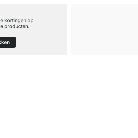
ke kortingen op
e producten.
kken
Gratis verzending
vanaf €100 bestelwaarde
Service
Configurator
leidingen
Stalen