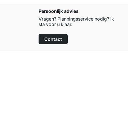
Persoonlijk advies
Vragen? Planningsservice nodig? Ik
sta voor u klaar.
Contact
100 dagen retourrecht
op alle standaardartikelen
Over Regalraum
Over ons
Persberichten