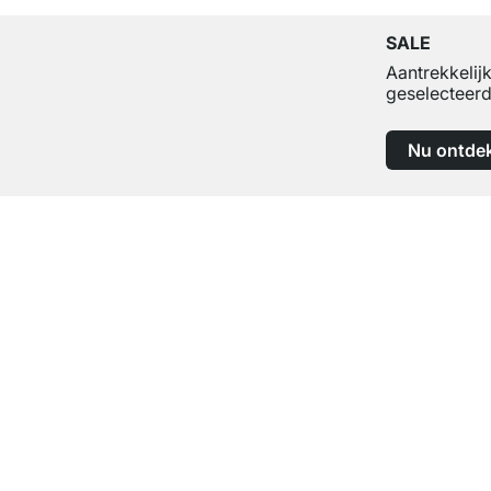
SALE
Aantrekkelij
geselecteerd
Nu ontde
Top klantenservice
Professioneel advies van experts
Contact
Help
contact@regalraum.com
FAQ
+49 6245 945960
(Maan. ‑ Vrij.: 8am ‑ 5pm
Montagehand