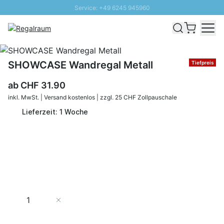
Service: +49 6245 945960
Direkt zum Inhalt
Versand & Zoll gratis ab 300 CHF
100 Tage Rückgaberecht
SUNNY SALE: Bis zu 20% Rabatt
SHOWCASE Wandregal Metall
Tiefpreis
ab
CHF 31.90
inkl. MwSt. | Versand kostenlos | zzgl. 25 CHF Zollpauschale
Lieferzeit: 1 Woche
Menge
In den Warenkorb