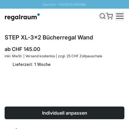
Service: +49 6245 945960
Direkt zum Inhalt
Versand & Zoll gratis ab 300 CHF
100 Tage Rückgaberecht
SUNNY SALE: Bis zu 20% Rabatt
STEP XL-3x2 Bücherregal Wand
ab
CHF 145.00
inkl. MwSt. | Versand kostenlos | zzgl. 25 CHF Zollpauschale
Lieferzeit: 1 Woche
Individuell anpassen
Menge