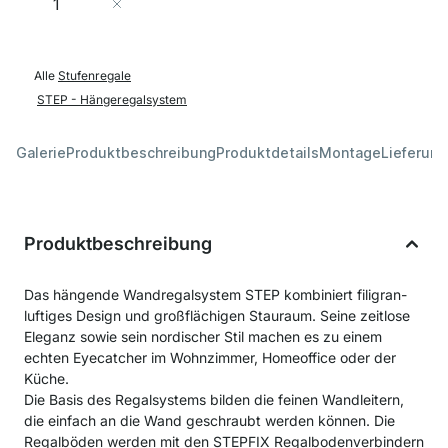
In den Warenkorb
Alle
Stufenregale
STEP - Hängeregalsystem
Galerie
Produktbeschreibung
Produktdetails
Montage
Lieferung
Produktbeschreibung
Das hängende Wandregalsystem STEP kombiniert filigran-
luftiges Design und großflächigen Stauraum. Seine zeitlose
Eleganz sowie sein nordischer Stil machen es zu einem
echten Eyecatcher im Wohnzimmer, Homeoffice oder der
Küche.
Die Basis des Regalsystems bilden die feinen Wandleitern,
die einfach an die Wand geschraubt werden können. Die
Regalböden werden mit den STEPFIX Regalbodenverbindern