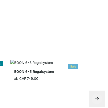
ON-WALL T
CHF 10.50
ß
Sale
BOON 6x5 Regalsystem
ab
CHF 749.00