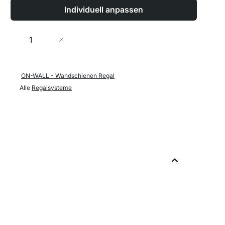
Individuell anpassen
Menge
In den Warenkorb
ON-WALL - Wandschienen Regal
Alle
Regalsysteme