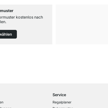
rmuster
ormuster kostenlos nach
len.
wählen
Versand & Zoll gratis ab 300 CHF
Darunter nur 25 CHF Versand- & Zollpauschale
Service
en
Regalplaner