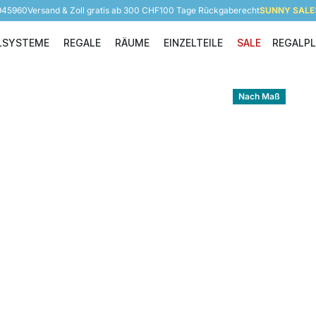
 945960
Versand & Zoll gratis ab 300 CHF
100 Tage Rückgaberecht
SUNNY SALE: 
LSYSTEME
REGALE
RÄUME
EINZELTEILE
SALE
REGALP
Regalsysteme
Regale
Räume
Einzelteile
Nach Maß