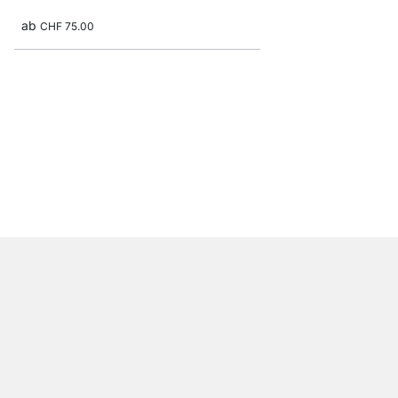
ab
CHF 75.00
STEP 2x5 Hängeregal
ab
CHF 235.00