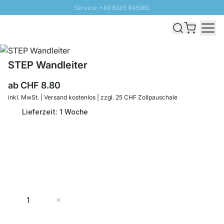
Service: +49 6245 945960
Direkt zum Inhalt
Versand & Zoll gratis ab 300 CHF
100 Tage Rückgaberecht
SUNNY SALE: Bis zu 20% Rabatt
STEP Wandleiter
ab
CHF 8.80
inkl. MwSt. | Versand kostenlos | zzgl. 25 CHF Zollpauschale
Lieferzeit: 1 Woche
Menge
In den Warenkorb