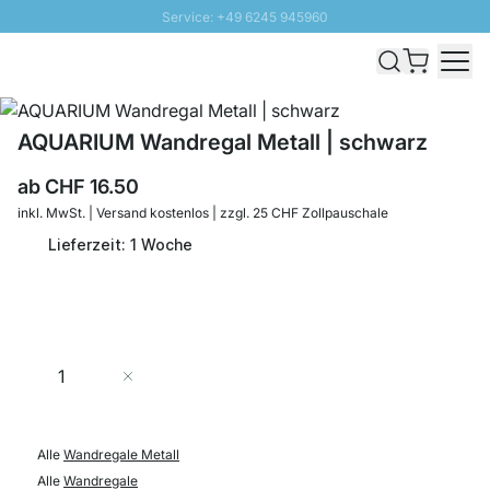
Service: +49 6245 945960
Direkt zum Inhalt
Versand & Zoll gratis ab 300 CHF
100 Tage Rückgaberecht
SUNNY SALE: Bis zu 20% Rabatt
AQUARIUM Wandregal Metall | schwarz
ab
CHF 16.50
inkl. MwSt. | Versand kostenlos | zzgl. 25 CHF Zollpauschale
Lieferzeit: 1 Woche
Menge
In den Warenkorb
Alle
Wandregale Metall
Alle
Wandregale