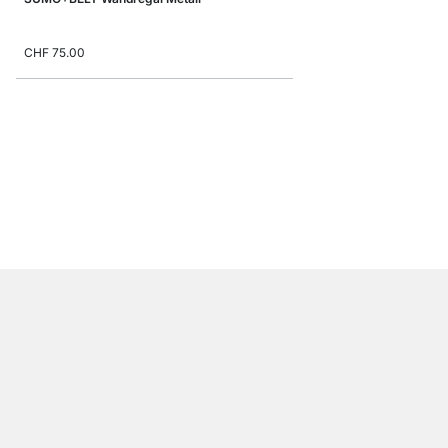
CHF 75.00
SHOWCASE Wandregal
ab
CHF 31.90