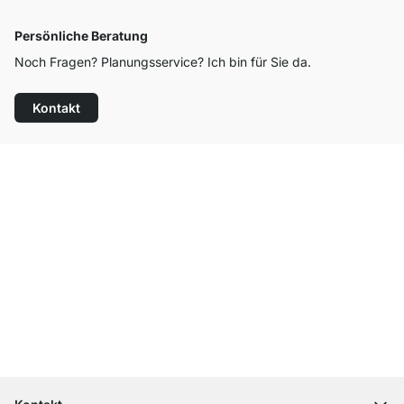
Persönliche Beratung
Noch Fragen? Planungsservice? Ich bin für Sie da.
Kontakt
Top Kundenservice
Versand & Zoll gratis ab 300 CHF
100 Tage Rückgaberecht