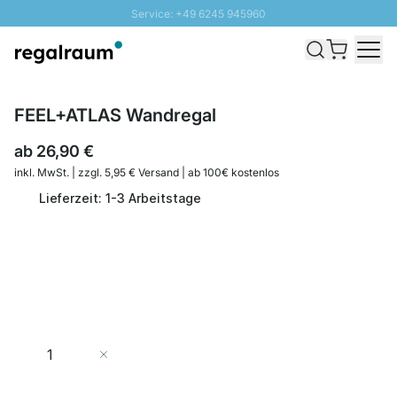
Service: +49 6245 945960
Direkt zum Inhalt
Schnelle Lieferung - Gratis Versand ab 100€
100 Tage Rückgabe
SUNNY SALE: Bis zu 20% Rabatt
FEEL+ATLAS Wandregal
ab
26,90 €
inkl. MwSt. | zzgl. 5,95 € Versand | ab 100€ kostenlos
Lieferzeit: 1-3 Arbeitstage
Menge
In den Warenkorb