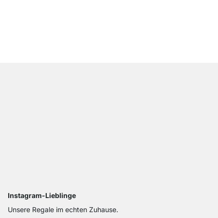
BOARD+RAIL Wandreg
ab
31,50 €
Instagram-Lieblinge
Unsere Regale im echten Zuhause.