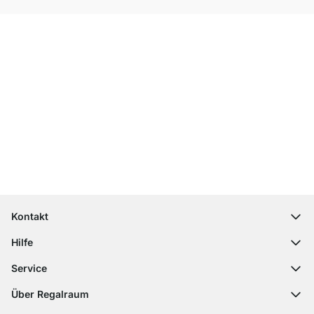
Top Kundenservice
Kostenloser Versand
100 Tage Rückgaberecht
Kontakt
contact@regalraum.com
Hilfe
+49 6245 945960
(Mo.‑Fr. 8 ‑ 17 Uhr)
Häufige Fragen
Service
Kontaktformular
Montageanleitungen
Regalplaner
Über Regalraum
Versandinformationen
Dekormuster