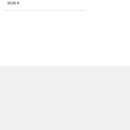
39,90 €
SHOWCASE Wandregal
ab
28,90 €