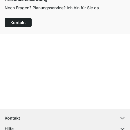
Noch Fragen? Planungsservice? Ich bin für Sie da.
Kontakt
Top Kundenservice
Kostenloser Versand
100 Tage Rückgaberecht
Kontakt
contact@regalraum.com
Hilfe