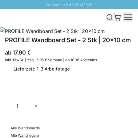
Service: +49 6245 945960
Direkt zum Inhalt
Schnelle Lieferung - Gratis Versand ab 100€
100 Tage Rückgabe
SUNNY SALE: Bis zu 20% Rabatt
PROFILE Wandboard Set - 2 Stk | 20x10 cm
ab
17,90 €
inkl. MwSt. | zzgl. 5,95 € Versand | ab 100€ kostenlos
Lieferzeit: 1-3 Arbeitstage
Menge
In den Warenkorb
Alle
Wandboards
Alle
Wandregale