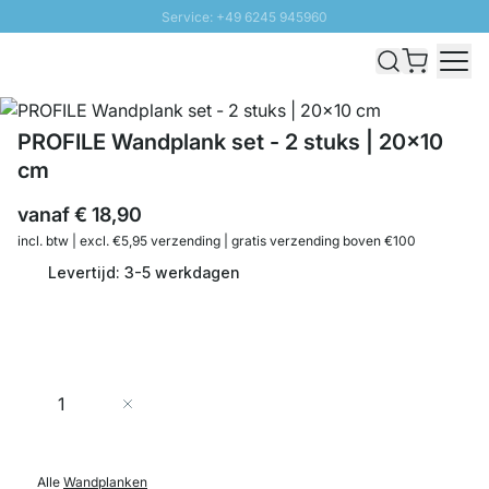
Service: +49 6245 945960
Naar inhoud overslaan
Snelle levering - Gratis verzending vanaf €100
100 daten retourrecht
SUNNY SALE: Tot 20% korting
PROFILE Wandplank set - 2 stuks | 20x10
cm
vanaf
€ 18,90
incl. btw | excl. €5,95 verzending | gratis verzending boven €100
Levertijd: 3-5 werkdagen
Aantal
In Winkelwagen
Alle
Wandplanken