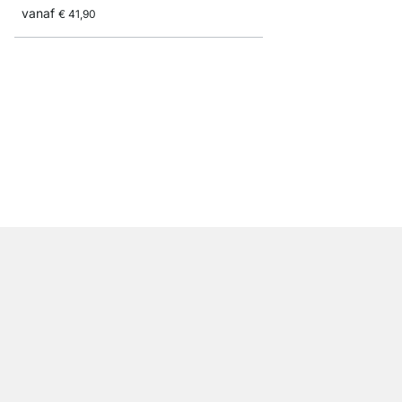
vanaf
€ 41,90
SUMO+BELT Wandrek
vanaf
€ 54,50