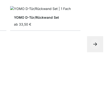
YOMO D-Tür/Rückwand Set
ab
33,50 €
Faltbox
ab
4,90 €
7