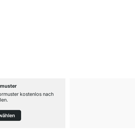
rmuster
ormuster kostenlos nach
len.
wählen