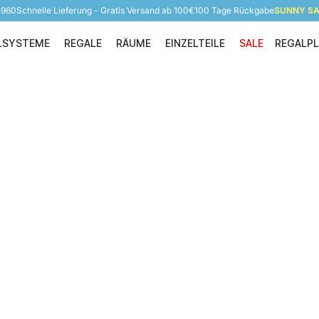
5960
Schnelle Lieferung - Gratis Versand ab 100€
100 Tage Rückgabe
SUNNY SAL
LSYSTEME
REGALE
RÄUME
EINZELTEILE
SALE
REGALP
Regalsysteme
Regale
Räume
Einzelteile