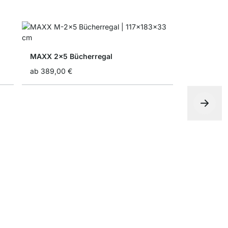
MAXX 2x5 Bücherregal
ab
389,00 €
BOON 4x5-
ab
685,00 