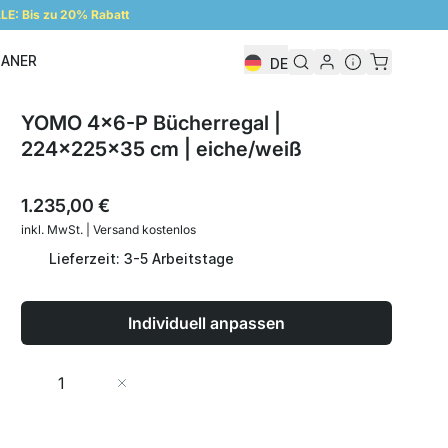
E: Bis zu 20% Rabatt
LANER
DE
Regalplaner
YOMO 4x6-P Bücherregal |
224x225x35 cm | eiche/weiß
1.235,00 €
inkl. MwSt. | Versand kostenlos
Lieferzeit: 3-5 Arbeitstage
Individuell anpassen
Menge
In den Warenkorb