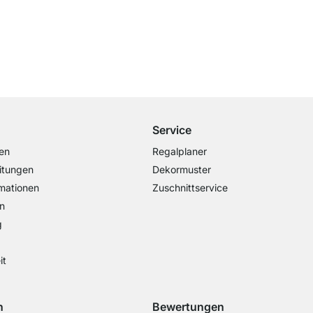
Kostenloser Versand
ab 100€ Bestellwert
Service
en
Regalplaner
itungen
Dekormuster
mationen
Zuschnittservice
n
g
it
n
Bewertungen