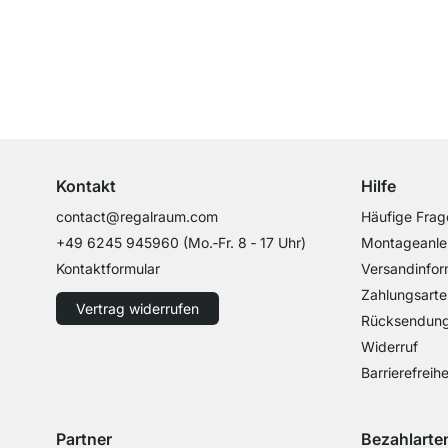
Top Kundenservice
Professionelle Beratung von Experten
Kontakt
Hilfe
contact@regalraum.com
Häufige Frag
+49 6245 945960
(Mo.‑Fr. 8 ‑ 17 Uhr)
Montageanle
Kontaktformular
Versandinfor
Zahlungsarte
Vertrag widerrufen
Rücksendun
Widerruf
Barrierefreihe
Partner
Bezahlarte