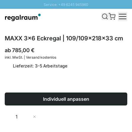
Service: +49 6245 945960
Direkt zum Inhalt
Schnelle Lieferung - Gratis Versand ab 100€
100 Tage Rückgabe
SUNNY SALE: Bis zu 20% Rabatt
MAXX 3x6 Eckregal | 109/109x218x33 cm
ab
785,00 €
inkl. MwSt. | Versand kostenlos
Lieferzeit: 3-5 Arbeitstage
Individuell anpassen
Menge
In den Warenkorb