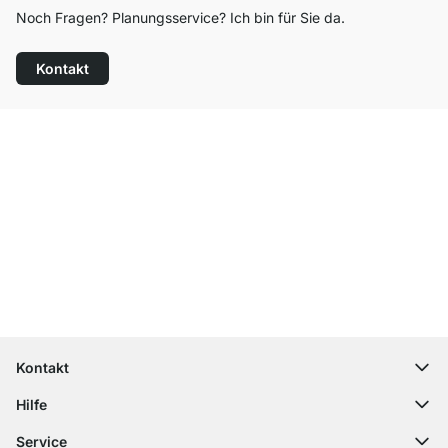
Noch Fragen? Planungsservice? Ich bin für Sie da.
Kontakt
Top Kundenservice
Kostenloser Versand
100 Tage Rückgaberecht
Kontakt
contact@regalraum.com
Hilfe
+49 6245 945960
(Mo.‑Fr. 8 ‑ 17 Uhr)
Häufige Fragen
Service