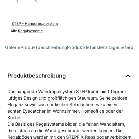
In den Warenkorb
STEP - Hängeregalsystem
Alle
Regalsysteme
Galerie
Produktbeschreibung
Produktdetails
Montage
Lieferung
Produktbeschreibung
Das hängende Wandregalsystem STEP kombiniert filigran-
luftiges Design und großflächigen Stauraum. Seine zeitlose
Eleganz sowie sein nordischer Stil machen es zu einem
echten Eyecatcher im Wohnzimmer, Homeoffice oder der
Küche.
Die Basis des Regalsystems bilden die feinen Wandleitern,
die einfach an die Wand geschraubt werden können. Die
Regalböden werden mit den STEPFIX Regalbodenverbindern