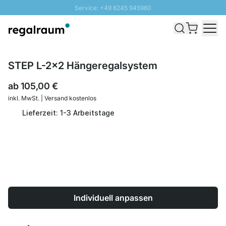
Service: +49 6245 945960
Direkt zum Inhalt
Schnelle Lieferung - Gratis Versand ab 100€
100 Tage Rückgabe
SUNNY SALE: Bis zu 20% Rabatt
STEP L-2x2 Hängeregalsystem
ab
105,00 €
inkl. MwSt. | Versand kostenlos
Lieferzeit: 1-3 Arbeitstage
Individuell anpassen
Menge