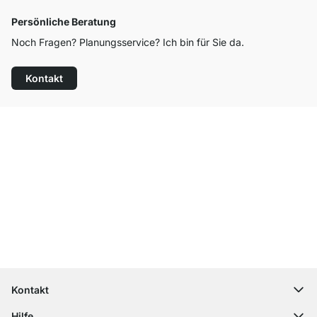
Persönliche Beratung
Noch Fragen? Planungsservice? Ich bin für Sie da.
Kontakt
Top Kundenservice
Kostenloser Versand
100 Tage Rückgaberecht
Kontakt
contact@regalraum.com
Hilfe