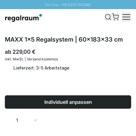
Service: +49 6245 945960
Direkt zum Inhalt
Schnelle Lieferung - Gratis Versand ab 100€
100 Tage Rückgabe
SUNNY SALE: Bis zu 20% Rabatt
MAXX 1x5 Regalsystem | 60x183x33 cm
ab
229,00 €
inkl. MwSt. | Versand kostenlos
Lieferzeit: 3-5 Arbeitstage
Individuell anpassen
Menge
In den Warenkorb