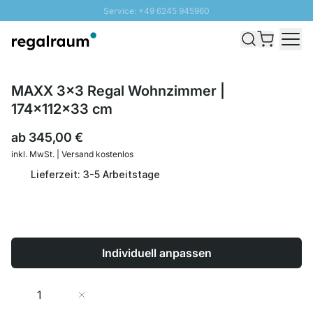
Service: +49 6245 945960
Direkt zum Inhalt
Schnelle Lieferung - Gratis Versand ab 100€
100 Tage Rückgabe
SUNNY SALE: Bis zu 20% Rabatt
MAXX 3x3 Regal Wohnzimmer |
174x112x33 cm
ab
345,00 €
inkl. MwSt. | Versand kostenlos
Lieferzeit: 3-5 Arbeitstage
Individuell anpassen
Menge
In den Warenkorb