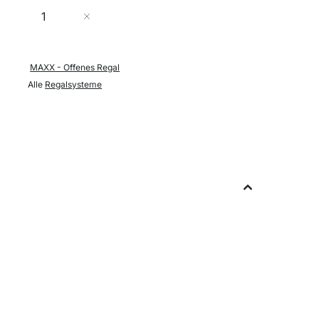
Menge
In den Warenkorb
MAXX - Offenes Regal
Alle
Regalsysteme