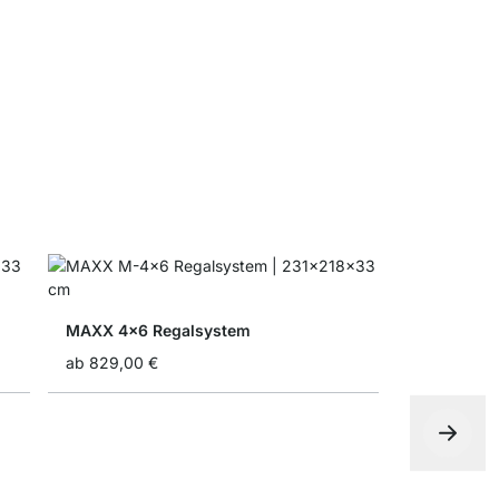
Faltbox
ab
4,90 €
7
MAXX 4x6 Regalsystem
ab
829,00 €