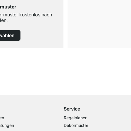
rmuster
ormuster kostenlos nach
len.
wählen
Kostenloser Versand
ab 100€ Bestellwert
Service
en
Regalplaner
itungen
Dekormuster