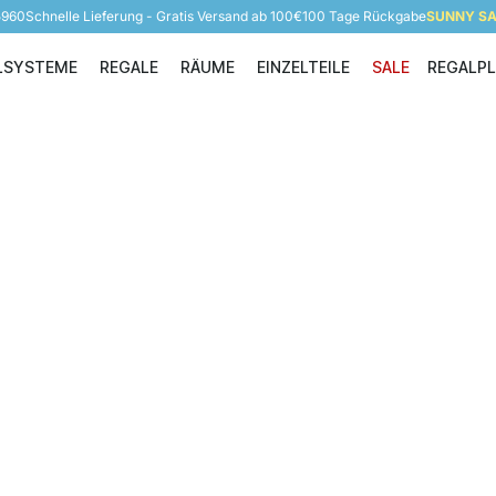
5960
Schnelle Lieferung - Gratis Versand ab 100€
100 Tage Rückgabe
SUNNY SAL
LSYSTEME
REGALE
RÄUME
EINZELTEILE
SALE
REGALP
Regalsysteme
Regale
Räume
Einzelteile